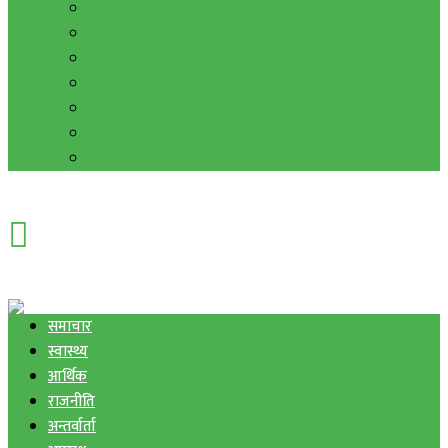
हाम्रो विचार
मुद्रा र विनिमय
सुनचाँदी
शिक्षा
कला साहित्य
अन्तर्वार्ता
फोटो ग्यालरी
समाचार
स्वास्थ्य
आर्थिक
राजनीति
अन्तर्वार्ता