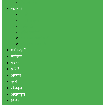
बैंक तथा वित्त
राजनीति
एमाले
नेपाली काङ्ग्रेस
माओवादी
राष्ट्रिय जनमोर्चा
जनता समाजवादी पार्टी
राष्ट्रिय प्रजातन्त्र पार्टी
धर्म संस्कृति
मनोरञ्जन
पर्यटन
प्रविधि
अपराध
कृषि
खेलकुद
अन्तराष्ट्रिय
विविध