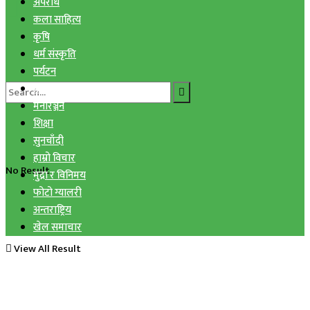
अपराध
कला साहित्य
कृषि
धर्म संस्कृति
पर्यटन
प्रविधि
मनोरञ्जन
शिक्षा
सुनचाँदी
हाम्रो विचार
No Result
मुद्रा र विनिमय
फोटो ग्यालरी
अन्तराष्ट्रिय
खेल समाचार
View All Result