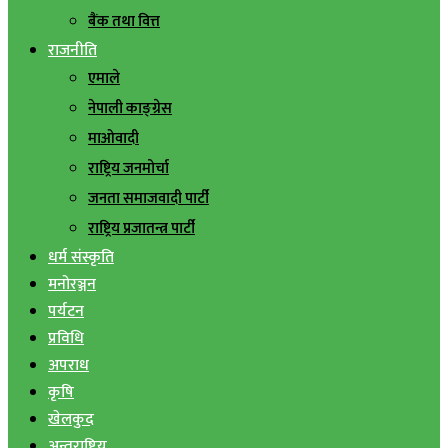
बैंक तथा वित्त
राजनीति
एमाले
नेपाली काङ्ग्रेस
माओवादी
राष्ट्रिय जनमोर्चा
जनता समाजवादी पार्टी
राष्ट्रिय प्रजातन्त्र पार्टी
धर्म संस्कृति
मनोरञ्जन
पर्यटन
प्रविधि
अपराध
कृषि
खेलकुद
अन्तराष्ट्रिय