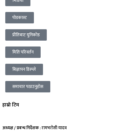
भिडियो
पोडकास्ट
प्रीतिबाट युनिकोड
मिति परिवर्तन
बिज्ञापन डिस्प्ले
समाचार पठाउनुहोस
हाम्रो टिम
अध्यक्ष / प्रबन्ध निर्देशक
: रामभरोसी यादव