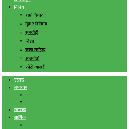
विविध
हाम्रो विचार
मुद्रा र विनिमय
सुनचाँदी
शिक्षा
कला साहित्य
अन्तर्वार्ता
फोटो ग्यालरी
गृहपृष्ठ
समाचार
स्थानिय समाचार
सिराहा बिशेष
स्वास्थ्य
आर्थिक
शेयर बजार