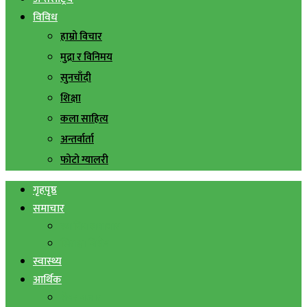
विविध
हाम्रो विचार
मुद्रा र विनिमय
सुनचाँदी
शिक्षा
कला साहित्य
अन्तर्वार्ता
फोटो ग्यालरी
गृहपृष्ठ
समाचार
स्थानिय समाचार
सिराहा बिशेष
स्वास्थ्य
आर्थिक
शेयर बजार