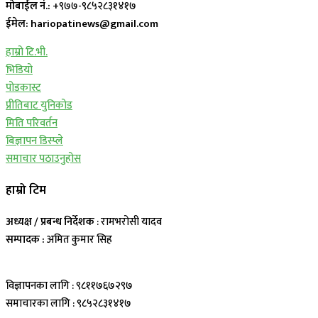
मोबाईल नं.:
+९७७-९८५२८३१४१७
ईमेल: hariopatinews@gmail.com
हाम्रो टि.भी.
भिडियो
पोडकास्ट
प्रीतिबाट युनिकोड
मिति परिवर्तन
बिज्ञापन डिस्प्ले
समाचार पठाउनुहोस
हाम्रो टिम
अध्यक्ष / प्रबन्ध निर्देशक
: रामभरोसी यादव
सम्पादक :
अमित कुमार सिह
विज्ञापनका लागि : ९८११७६७२९७
समाचारका लागि : ९८५२८३१४१७