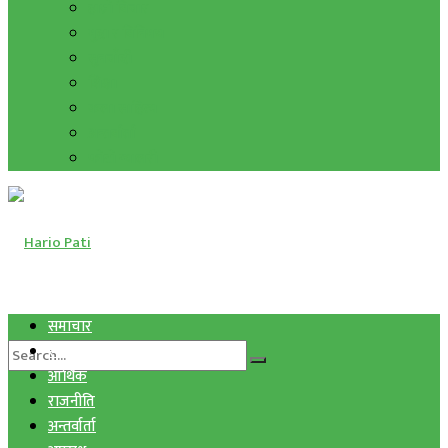
हाम्रो विचार
मुद्रा र विनिमय
सुनचाँदी
शिक्षा
कला साहित्य
अन्तर्वार्ता
फोटो ग्यालरी
समाचार
स्वास्थ्य
आर्थिक
राजनीति
अन्तर्वार्ता