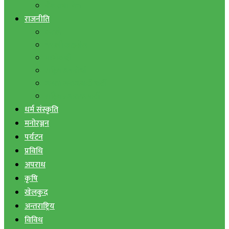
बैंक तथा वित्त
राजनीति
एमाले
नेपाली काङ्ग्रेस
माओवादी
राष्ट्रिय जनमोर्चा
जनता समाजवादी पार्टी
राष्ट्रिय प्रजातन्त्र पार्टी
धर्म संस्कृति
मनोरञ्जन
पर्यटन
प्रविधि
अपराध
कृषि
खेलकुद
अन्तराष्ट्रिय
विविध