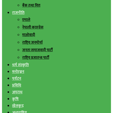
बैंक तथा वित्त
राजनीति
एमाले
नेपाली काङ्ग्रेस
माओवादी
राष्ट्रिय जनमोर्चा
जनता समाजवादी पार्टी
राष्ट्रिय प्रजातन्त्र पार्टी
धर्म संस्कृति
मनोरञ्जन
पर्यटन
प्रविधि
अपराध
कृषि
खेलकुद
अन्तराष्ट्रिय