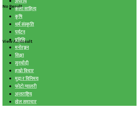
अपराध
No Result
कला साहित्य
कृषि
धर्म संस्कृति
पर्यटन
प्रविधि
View All Result
मनोरञ्जन
शिक्षा
सुनचाँदी
हाम्रो विचार
मुद्रा र विनिमय
फोटो ग्यालरी
अन्तराष्ट्रिय
खेल समाचार