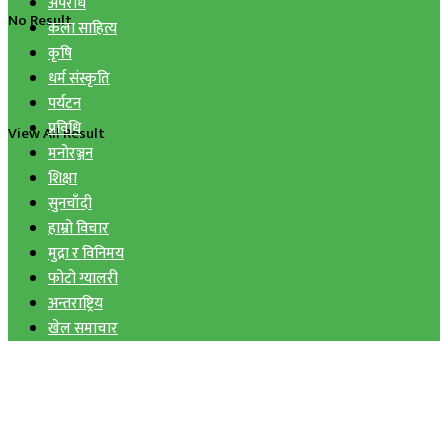
अपराध
No Result
कला साहित्य
कृषि
धर्म संस्कृति
पर्यटन
प्रविधि
View All Result
मनोरञ्जन
शिक्षा
सुनचाँदी
हाम्रो विचार
मुद्रा र विनिमय
फोटो ग्यालरी
अन्तराष्ट्रिय
खेल समाचार