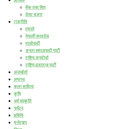
आर्थिक
बैंक तथा वित्त
शेयर बजार
राजनीति
एमाले
नेपाली काङ्ग्रेस
माओवादी
जनता समाजवादी पार्टी
राष्ट्रिय जनमोर्चा
राष्ट्रिय प्रजातन्त्र पार्टी
अन्तर्वार्ता
अपराध
कला साहित्य
कृषि
धर्म संस्कृति
पर्यटन
प्रविधि
मनोरञ्जन