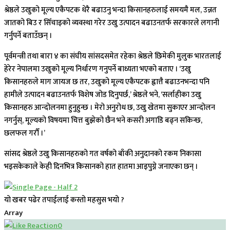
श्रेष्ठले उखुको मूल्य एकैपटक धेरै बढाउनु भन्दा किसानहरुलाई समयमै मल, उन्नत
जातको बिउ र सिँचाइको व्यवस्था गरेर उखु उत्पादन बढाउनतर्फ सरकारले लगानी
गर्नुपर्ने बताउँछन् ।
पूर्वमन्त्री तथा बारा ४ का संघीय सांसदसमेत रहेका श्रेष्ठले छिमेकी मुलुक भारतलाई
हेरेर नेपालमा उखुको मूल्य निर्धारण गनुपर्ने बाध्यता भएको बताए । ‘उखु
किसानहरुले माग जायज छ तर, उखुको मूल्य एकैपटक ह्वात्तै बढाउनभन्दा पनि
हामीले उत्पादन बढाउनतर्फ विशेष जोड दिनुपर्छ,’ श्रेष्ठले भने, ‘सर्लाहीका उखु
किसानहरु आन्दोलनमा हुनुहुन्छ । मेरो अनुरोध छ, उखु खेतमा सुकाएर आन्दोलन
नगर्नुस्, मूल्यको विषयमा चित्त बुझेको छैन भने कसरी अगाडि बढ्न सकिन्छ,
छलफल गरौँ ।’
सांसद श्रेष्ठले उखु किसानहरुको गत वर्षको बाँकी अनुदानको रकम निकासा
भइसकेकाले केही दिनभित्र किसानको हात हातमा आइपुग्ने जनाएका छन् ।
यो खबर पढेर तपाईलाई कस्तो महसुस भयो ?
Array
0