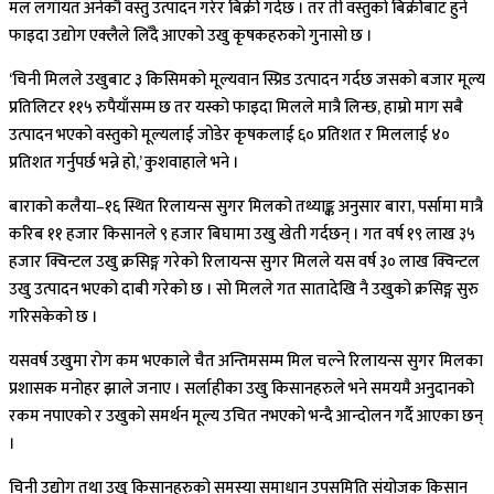
मल लगायत अनेकौँ वस्तु उत्पादन गरेर बिक्री गर्दछ । तर ती वस्तुको बिक्रीबाट हुने
फाइदा उद्योग एक्लैले लिँदै आएको उखु कृषकहरुको गुनासो छ ।
‘चिनी मिलले उखुबाट ३ किसिमको मूल्यवान स्प्रिड उत्पादन गर्दछ जसको बजार मूल्य
प्रतिलिटर ११५ रुपैयाँसम्म छ तर यस्को फाइदा मिलले मात्रै लिन्छ, हाम्रो माग सबै
उत्पादन भएको वस्तुको मूल्यलाई जोडेर कृषकलाई ६० प्रतिशत र मिललाई ४०
प्रतिशत गर्नुपर्छ भन्ने हो,’ कुशवाहाले भने ।
बाराको कलैया–१६ स्थित रिलायन्स सुगर मिलको तथ्याङ्क अनुसार बारा, पर्सामा मात्रै
करिब ११ हजार किसानले ९ हजार बिघामा उखु खेती गर्दछन् । गत वर्ष १९ लाख ३५
हजार क्विन्टल उखु क्रसिङ्ग गरेको रिलायन्स सुगर मिलले यस वर्ष ३० लाख क्विन्टल
उखु उत्पादन भएको दाबी गरेको छ । सो मिलले गत सातादेखि नै उखुको क्रसिङ्ग सुरु
गरिसकेको छ ।
यसवर्ष उखुमा रोग कम भएकाले चैत अन्तिमसम्म मिल चल्ने रिलायन्स सुगर मिलका
प्रशासक मनोहर झाले जनाए । सर्लाहीका उखु किसानहरुले भने समयमै अनुदानको
रकम नपाएको र उखुको समर्थन मूल्य उचित नभएको भन्दै आन्दोलन गर्दै आएका छन्
।
चिनी उद्योग तथा उखु किसानहरुको समस्या समाधान उपसमिति संयोजक किसान