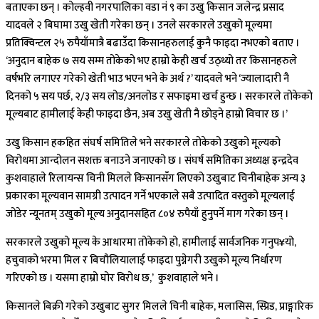
बताएका छन् । कोल्हवी नगरपालिका वडा नं ९ का उखु किसान जलेन्द्र प्रसाद
यादवले २ बिघामा उखु खेती गरेका छन् । उनले सरकारले उखुको मूल्यमा
प्रतिक्विन्टल २५ रुपैयाँमात्रै बढाउँदा किसानहरुलाई कुनै फाइदा नभएको बताए ।
‘अनुदान बाहेक ७ सय सम्म तोकेको भए हाम्रो केही खर्च उठ्थ्यो तर किसानहरुले
वर्षभरि लगाएर गरेको खेती भाउ भएन भने के अर्थ ?’ यादवले भने ‘ज्यालादारी नै
दिनको ५ सय पर्छ, २/३ सय लोड/अनलोड र सफाइमा खर्च हुन्छ । सरकारले तोकेको
मूल्यबाट हामीलाई केही फाइदा छैन, अब उखु खेती नै छोड्ने हाम्रो विचार छ ।’
उखु किसान हकहित संघर्ष समितिले भने सरकारले तोकेको उखुको मूल्यको
विरोधमा आन्दोलन सशक्त बनाउने जनाएको छ । संघर्ष समितिका अध्यक्ष इन्द्रदेव
कुशवाहाले रिलायन्स चिनी मिलले किसानसँग लिएको उखुबाट चिनीबाहेक अन्य ३
प्रकारका मूल्यवान सामग्री उत्पादन गर्ने भएकाले सबै उत्पादित वस्तुको मूल्यलाई
जोडेर न्यूनतम् उखुको मूल्य अनुदानसहित ८०४ रुपैयाँ हुनुपर्ने माग गरेका छन् ।
सरकारले उखुको मूल्य के आधारमा तोकेको हो, हामीलाई सार्वजनिक गनुप¥यो,
हचुवाको भरमा मिल र बिचौलियालाई फाइदा पुग्नेगरी उखुको मूल्य निर्धारण
गरिएको छ । यसमा हाम्रो घोर विरोध छ,’ कुशवाहाले भने ।
किसानले बिक्री गरेको उखुबाट सुगर मिलले चिनी बाहेक, मलासिस, स्प्रिड, प्राङ्गारिक