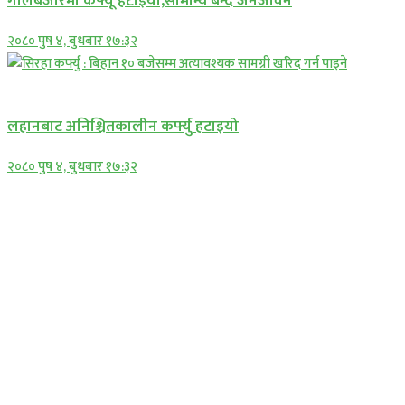
गोलबजारमा कर्फ्यू हटाइयो,सामान्य बन्दै जनजीवन
२०८० पुष ४, बुधबार १७:३२
प्रमुख सामाचार
लहानबाट अनिश्चितकालीन कर्फ्यु हटाइयो
२०८० पुष ४, बुधबार १७:३२