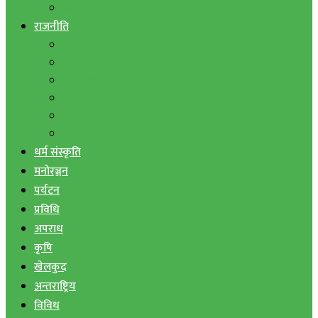
बैंक तथा वित्त
राजनीति
एमाले
नेपाली काङ्ग्रेस
माओवादी
राष्ट्रिय जनमोर्चा
जनता समाजवादी पार्टी
राष्ट्रिय प्रजातन्त्र पार्टी
धर्म संस्कृति
मनोरञ्जन
पर्यटन
प्रविधि
अपराध
कृषि
खेलकुद
अन्तराष्ट्रिय
विविध