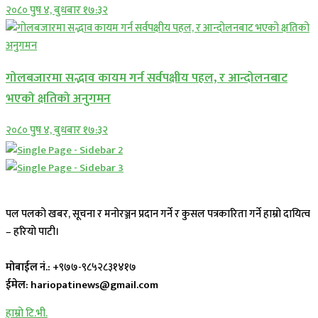
२०८० पुष ४, बुधबार १७:३२
गोलबजारमा सद्भाव कायम गर्न सर्वपक्षीय पहल, र आन्दोलनबाट
भएको क्षतिको अनुगमन
२०८० पुष ४, बुधबार १७:३२
पल पलको खबर, सूचना र मनोरञ्जन प्रदान गर्ने र कुसल पत्रकारिता गर्ने हाम्रो दायित्व
– हरियो पाटी।
मोबाईल नं.:
+९७७-९८५२८३१४१७
ईमेल: hariopatinews@gmail.com
हाम्रो टि.भी.