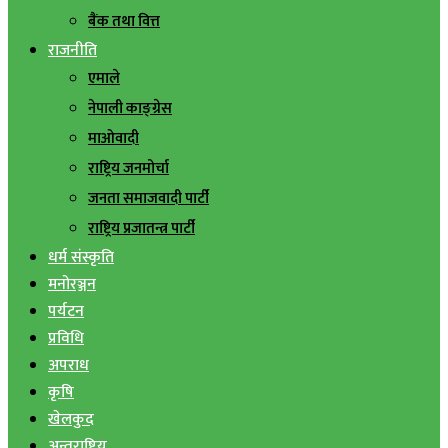
बैंक तथा वित्त
राजनीति
एमाले
नेपाली काङ्ग्रेस
माओवादी
राष्ट्रिय जनमोर्चा
जनता समाजवादी पार्टी
राष्ट्रिय प्रजातन्त्र पार्टी
धर्म संस्कृति
मनोरञ्जन
पर्यटन
प्रविधि
अपराध
कृषि
खेलकुद
अन्तराष्ट्रिय