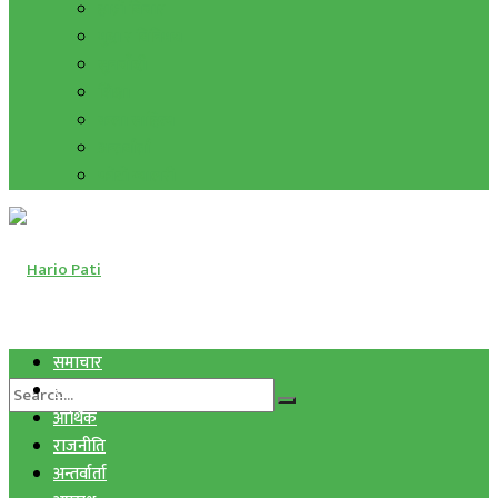
हाम्रो विचार
मुद्रा र विनिमय
सुनचाँदी
शिक्षा
कला साहित्य
अन्तर्वार्ता
फोटो ग्यालरी
समाचार
स्वास्थ्य
आर्थिक
राजनीति
अन्तर्वार्ता