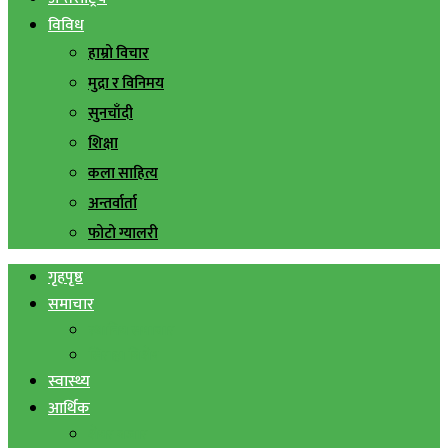
विविध
हाम्रो विचार
मुद्रा र विनिमय
सुनचाँदी
शिक्षा
कला साहित्य
अन्तर्वार्ता
फोटो ग्यालरी
गृहपृष्ठ
समाचार
स्थानिय समाचार
सिराहा बिशेष
स्वास्थ्य
आर्थिक
शेयर बजार