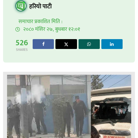
हरियो पाटी
समाचार प्रकाशित मिति :
२०८० मंसिर २७, बुधबार १२:०१
526
SHARES