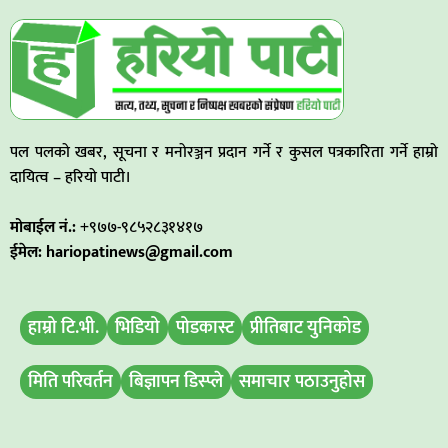
पल पलको खबर, सूचना र मनोरञ्जन प्रदान गर्ने र कुसल पत्रकारिता गर्ने हाम्रो
दायित्व – हरियो पाटी।
मोबाईल नं.:
+९७७-९८५२८३१४१७
ईमेल: hariopatinews@gmail.com
हाम्रो टि.भी.
भिडियो
पोडकास्ट
प्रीतिबाट युनिकोड
मिति परिवर्तन
बिज्ञापन डिस्प्ले
समाचार पठाउनुहोस