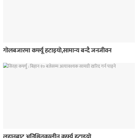
गोलबजारमा कर्फ्यू हटाइयो,सामान्य बन्दै जनजीवन
लहानबाट अनिश्चितकालीन कर्फ्यु हटाइयो