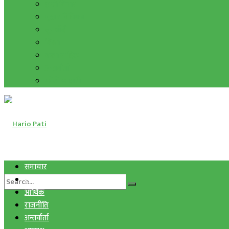
हाम्रो विचार
मुद्रा र विनिमय
सुनचाँदी
शिक्षा
कला साहित्य
अन्तर्वार्ता
फोटो ग्यालरी
समाचार
स्वास्थ्य
आर्थिक
राजनीति
अन्तर्वार्ता