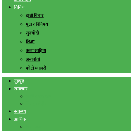
विविध
हाम्रो विचार
मुद्रा र विनिमय
सुनचाँदी
शिक्षा
कला साहित्य
अन्तर्वार्ता
फोटो ग्यालरी
गृहपृष्ठ
समाचार
स्थानिय समाचार
सिराहा बिशेष
स्वास्थ्य
आर्थिक
शेयर बजार