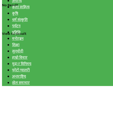
अपराध
No Result
कला साहित्य
कृषि
धर्म संस्कृति
पर्यटन
प्रविधि
View All Result
मनोरञ्जन
शिक्षा
सुनचाँदी
हाम्रो विचार
मुद्रा र विनिमय
फोटो ग्यालरी
अन्तराष्ट्रिय
खेल समाचार