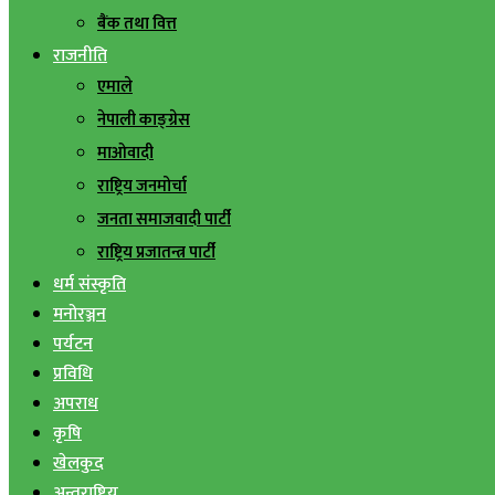
बैंक तथा वित्त
राजनीति
एमाले
नेपाली काङ्ग्रेस
माओवादी
राष्ट्रिय जनमोर्चा
जनता समाजवादी पार्टी
राष्ट्रिय प्रजातन्त्र पार्टी
धर्म संस्कृति
मनोरञ्जन
पर्यटन
प्रविधि
अपराध
कृषि
खेलकुद
अन्तराष्ट्रिय