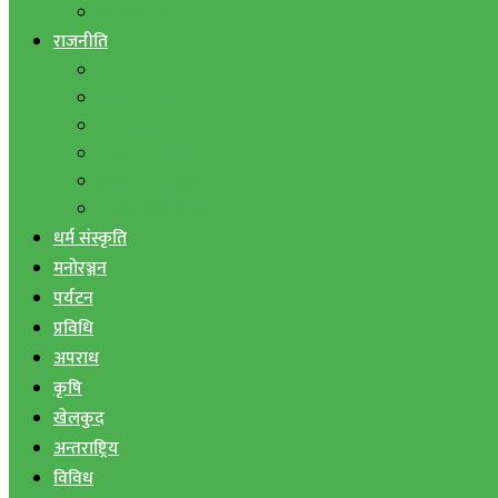
बैंक तथा वित्त
राजनीति
एमाले
नेपाली काङ्ग्रेस
माओवादी
राष्ट्रिय जनमोर्चा
जनता समाजवादी पार्टी
राष्ट्रिय प्रजातन्त्र पार्टी
धर्म संस्कृति
मनोरञ्जन
पर्यटन
प्रविधि
अपराध
कृषि
खेलकुद
अन्तराष्ट्रिय
विविध