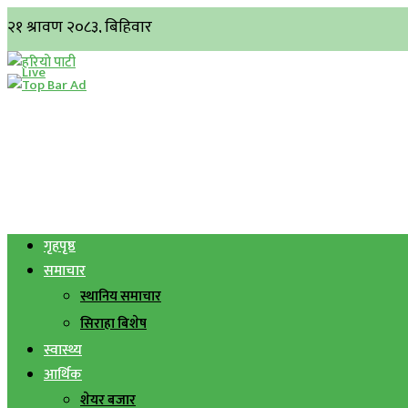
गृहपृष्ठ
समाचार
स्थानिय समाचार
सिराहा बिशेष
स्वास्थ्य
आर्थिक
शेयर बजार