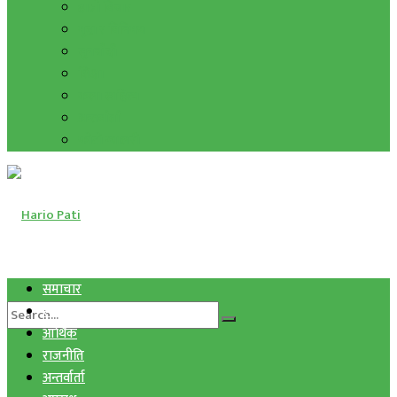
हाम्रो विचार
मुद्रा र विनिमय
सुनचाँदी
शिक्षा
कला साहित्य
अन्तर्वार्ता
फोटो ग्यालरी
समाचार
स्वास्थ्य
आर्थिक
राजनीति
अन्तर्वार्ता