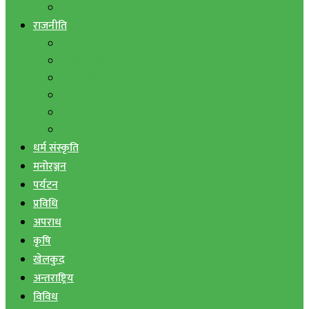
बैंक तथा वित्त
राजनीति
एमाले
नेपाली काङ्ग्रेस
माओवादी
राष्ट्रिय जनमोर्चा
जनता समाजवादी पार्टी
राष्ट्रिय प्रजातन्त्र पार्टी
धर्म संस्कृति
मनोरञ्जन
पर्यटन
प्रविधि
अपराध
कृषि
खेलकुद
अन्तराष्ट्रिय
विविध