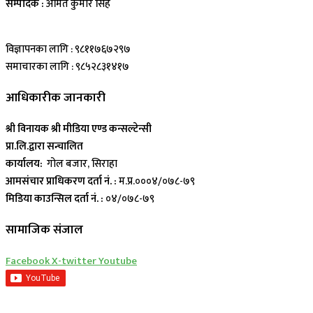
सम्पादक :
अमित कुमार सिह
विज्ञापनका लागि : ९८११७६७२९७
समाचारका लागि : ९८५२८३१४१७
आधिकारीक जानकारी
श्री विनायक श्री मीडिया एण्ड कन्सल्टेन्सी
प्रा.लि.द्वारा सन्चालित
कार्यालय:
गोल बजार, सिराहा
आमसंचार प्राधिकरण दर्ता नं. :
म.प्र.०००४/०७८-७९
मिडिया काउन्सिल दर्ता नं. :
०४/०७८-७९
सामाजिक संजाल
Facebook
X-twitter
Youtube