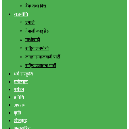
बैंक तथा वित्त
राजनीति
एमाले
नेपाली काङ्ग्रेस
माओवादी
राष्ट्रिय जनमोर्चा
जनता समाजवादी पार्टी
राष्ट्रिय प्रजातन्त्र पार्टी
धर्म संस्कृति
मनोरञ्जन
पर्यटन
प्रविधि
अपराध
कृषि
खेलकुद
अन्तराष्ट्रिय