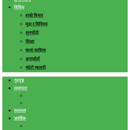
विविध
हाम्रो विचार
मुद्रा र विनिमय
सुनचाँदी
शिक्षा
कला साहित्य
अन्तर्वार्ता
फोटो ग्यालरी
गृहपृष्ठ
समाचार
स्थानिय समाचार
सिराहा बिशेष
स्वास्थ्य
आर्थिक
शेयर बजार