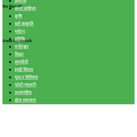
अपराध
No Result
कला साहित्य
कृषि
धर्म संस्कृति
पर्यटन
प्रविधि
View All Result
मनोरञ्जन
शिक्षा
सुनचाँदी
हाम्रो विचार
मुद्रा र विनिमय
फोटो ग्यालरी
अन्तराष्ट्रिय
खेल समाचार