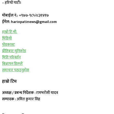
– हरियो पाटी।
मोबाईल नं.:
+९७७-९८५२८३१४१७
ईमेल: hariopatinews@gmail.com
हाम्रो टि.भी.
भिडियो
पोडकास्ट
प्रीतिबाट युनिकोड
मिति परिवर्तन
बिज्ञापन डिस्प्ले
समाचार पठाउनुहोस
हाम्रो टिम
अध्यक्ष / प्रबन्ध निर्देशक
: रामभरोसी यादव
सम्पादक :
अमित कुमार सिह