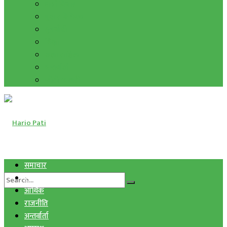
हाम्रो विचार
मुद्रा र विनिमय
सुनचाँदी
शिक्षा
कला साहित्य
अन्तर्वार्ता
फोटो ग्यालरी
समाचार
स्वास्थ्य
आर्थिक
राजनीति
अन्तर्वार्ता