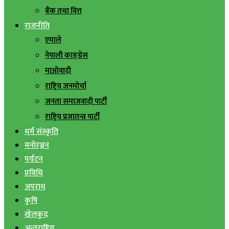
बैंक तथा वित्त
राजनीति
एमाले
नेपाली काङ्ग्रेस
माओवादी
राष्ट्रिय जनमोर्चा
जनता समाजवादी पार्टी
राष्ट्रिय प्रजातन्त्र पार्टी
धर्म संस्कृति
मनोरञ्जन
पर्यटन
प्रविधि
अपराध
कृषि
खेलकुद
अन्तराष्ट्रिय