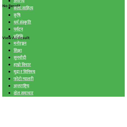
अपराध
No Result
कला साहित्य
कृषि
धर्म संस्कृति
पर्यटन
प्रविधि
View All Result
मनोरञ्जन
शिक्षा
सुनचाँदी
हाम्रो विचार
मुद्रा र विनिमय
फोटो ग्यालरी
अन्तराष्ट्रिय
खेल समाचार