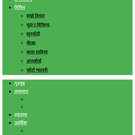
विविध
हाम्रो विचार
मुद्रा र विनिमय
सुनचाँदी
शिक्षा
कला साहित्य
अन्तर्वार्ता
फोटो ग्यालरी
गृहपृष्ठ
समाचार
स्थानिय समाचार
सिराहा बिशेष
स्वास्थ्य
आर्थिक
शेयर बजार