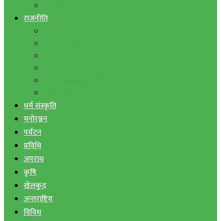
बैंक तथा वित्त
राजनीति
एमाले
नेपाली काङ्ग्रेस
माओवादी
राष्ट्रिय जनमोर्चा
जनता समाजवादी पार्टी
राष्ट्रिय प्रजातन्त्र पार्टी
धर्म संस्कृति
मनोरञ्जन
पर्यटन
प्रविधि
अपराध
कृषि
खेलकुद
अन्तराष्ट्रिय
विविध