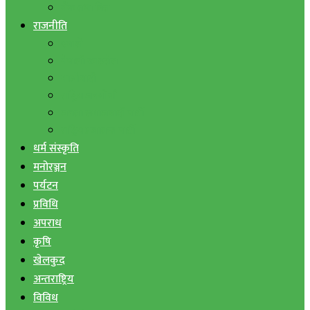
बैंक तथा वित्त
राजनीति
एमाले
नेपाली काङ्ग्रेस
माओवादी
राष्ट्रिय जनमोर्चा
जनता समाजवादी पार्टी
राष्ट्रिय प्रजातन्त्र पार्टी
धर्म संस्कृति
मनोरञ्जन
पर्यटन
प्रविधि
अपराध
कृषि
खेलकुद
अन्तराष्ट्रिय
विविध