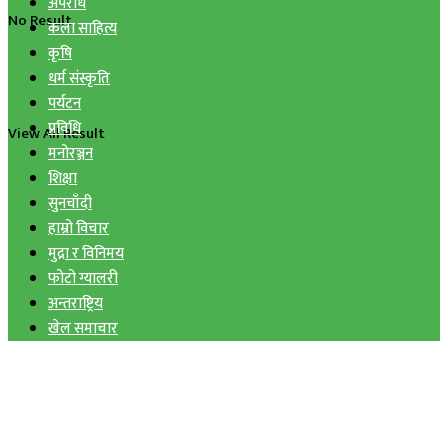
अपराध
No Result
कला साहित्य
कृषि
धर्म संस्कृति
पर्यटन
प्रविधि
View All Result
मनोरञ्जन
शिक्षा
सुनचाँदी
हाम्रो विचार
मुद्रा र विनिमय
फोटो ग्यालरी
अन्तराष्ट्रिय
खेल समाचार