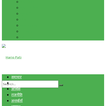
हाम्रो विचार
मुद्रा र विनिमय
सुनचाँदी
शिक्षा
कला साहित्य
अन्तर्वार्ता
फोटो ग्यालरी
समाचार
स्वास्थ्य
आर्थिक
राजनीति
अन्तर्वार्ता