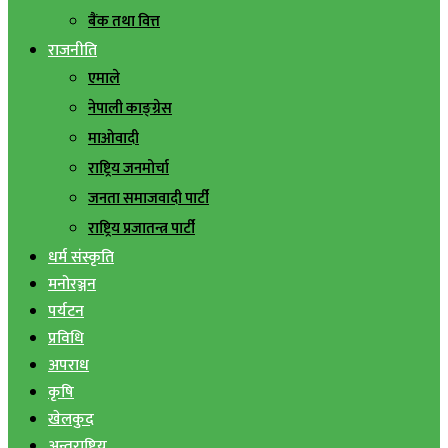
बैंक तथा वित्त
राजनीति
एमाले
नेपाली काङ्ग्रेस
माओवादी
राष्ट्रिय जनमोर्चा
जनता समाजवादी पार्टी
राष्ट्रिय प्रजातन्त्र पार्टी
धर्म संस्कृति
मनोरञ्जन
पर्यटन
प्रविधि
अपराध
कृषि
खेलकुद
अन्तराष्ट्रिय