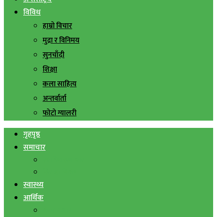
विविध
हाम्रो विचार
मुद्रा र विनिमय
सुनचाँदी
शिक्षा
कला साहित्य
अन्तर्वार्ता
फोटो ग्यालरी
गृहपृष्ठ
समाचार
स्थानिय समाचार
सिराहा बिशेष
स्वास्थ्य
आर्थिक
शेयर बजार