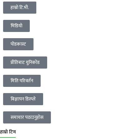
हाम्रो टि.भी.
भिडियो
पोडकास्ट
प्रीतिबाट युनिकोड
मिति परिवर्तन
बिज्ञापन डिस्प्ले
समाचार पठाउनुहोस
हाम्रो टिम