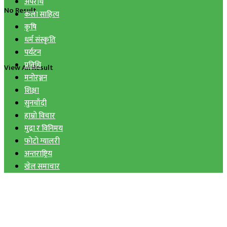
अपराध
No Result
कला साहित्य
कृषि
धर्म संस्कृति
पर्यटन
प्रविधि
View All Result
मनोरञ्जन
शिक्षा
सुनचाँदी
हाम्रो विचार
मुद्रा र विनिमय
फोटो ग्यालरी
अन्तराष्ट्रिय
खेल समाचार