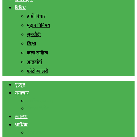
विविध
हाम्रो विचार
मुद्रा र विनिमय
सुनचाँदी
शिक्षा
कला साहित्य
अन्तर्वार्ता
फोटो ग्यालरी
गृहपृष्ठ
समाचार
स्थानिय समाचार
सिराहा बिशेष
स्वास्थ्य
आर्थिक
शेयर बजार