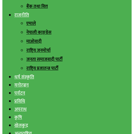
बैंक तथा वित्त
राजनीति
एमाले
नेपाली काङ्ग्रेस
माओवादी
राष्ट्रिय जनमोर्चा
जनता समाजवादी पार्टी
राष्ट्रिय प्रजातन्त्र पार्टी
धर्म संस्कृति
मनोरञ्जन
पर्यटन
प्रविधि
अपराध
कृषि
खेलकुद
अन्तराष्ट्रिय