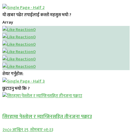
यो खबर पढेर तपाईलाई कस्तो महसुस भयो ?
Array
0
0
0
0
0
0
शेयर गर्नुहोस:
छुटाउनु भयो कि ?
प्रमुख सामाचार
सिरहामा पेस्तोल र म्याग्जिनसहित तीनजना पक्राउ
२०८० आश्विन २९, सोमबार ०१:२३