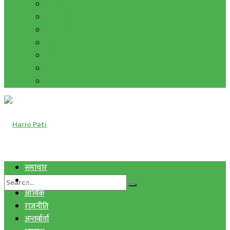
हाम्रो विचार
मुद्रा र विनिमय
सुनचाँदी
शिक्षा
कला साहित्य
अन्तर्वार्ता
फोटो ग्यालरी
समाचार
स्वास्थ्य
आर्थिक
राजनीति
अन्तर्वार्ता