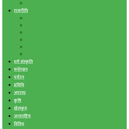
बैंक तथा वित्त
राजनीति
एमाले
नेपाली काङ्ग्रेस
माओवादी
राष्ट्रिय जनमोर्चा
जनता समाजवादी पार्टी
राष्ट्रिय प्रजातन्त्र पार्टी
धर्म संस्कृति
मनोरञ्जन
पर्यटन
प्रविधि
अपराध
कृषि
खेलकुद
अन्तराष्ट्रिय
विविध