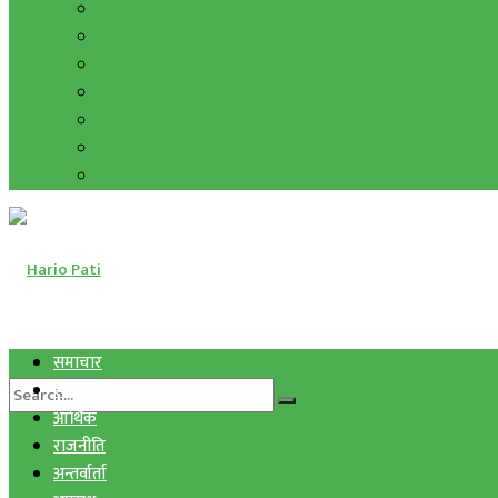
हाम्रो विचार
मुद्रा र विनिमय
सुनचाँदी
शिक्षा
कला साहित्य
अन्तर्वार्ता
फोटो ग्यालरी
समाचार
स्वास्थ्य
आर्थिक
राजनीति
अन्तर्वार्ता