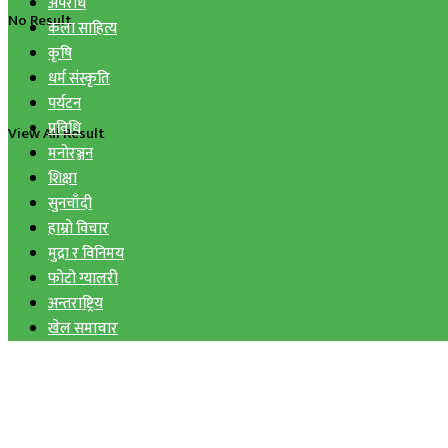
अपराध
No Result
कला साहित्य
कृषि
धर्म संस्कृति
पर्यटन
प्रविधि
View All Result
मनोरञ्जन
शिक्षा
सुनचाँदी
हाम्रो विचार
मुद्रा र विनिमय
फोटो ग्यालरी
अन्तराष्ट्रिय
खेल समाचार