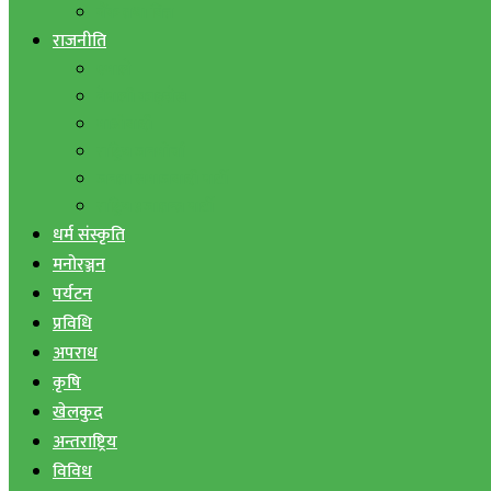
बैंक तथा वित्त
राजनीति
एमाले
नेपाली काङ्ग्रेस
माओवादी
राष्ट्रिय जनमोर्चा
जनता समाजवादी पार्टी
राष्ट्रिय प्रजातन्त्र पार्टी
धर्म संस्कृति
मनोरञ्जन
पर्यटन
प्रविधि
अपराध
कृषि
खेलकुद
अन्तराष्ट्रिय
विविध