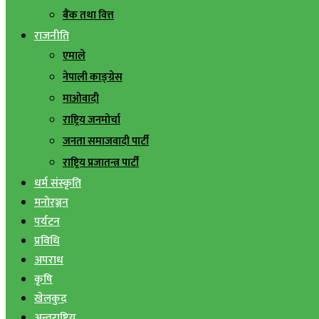
बैंक तथा वित्त
राजनीति
एमाले
नेपाली काङ्ग्रेस
माओवादी
राष्ट्रिय जनमोर्चा
जनता समाजवादी पार्टी
राष्ट्रिय प्रजातन्त्र पार्टी
धर्म संस्कृति
मनोरञ्जन
पर्यटन
प्रविधि
अपराध
कृषि
खेलकुद
अन्तराष्ट्रिय