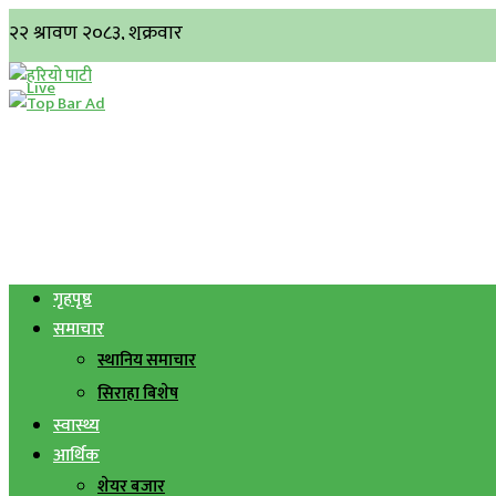
गृहपृष्ठ
समाचार
स्थानिय समाचार
सिराहा बिशेष
स्वास्थ्य
आर्थिक
शेयर बजार