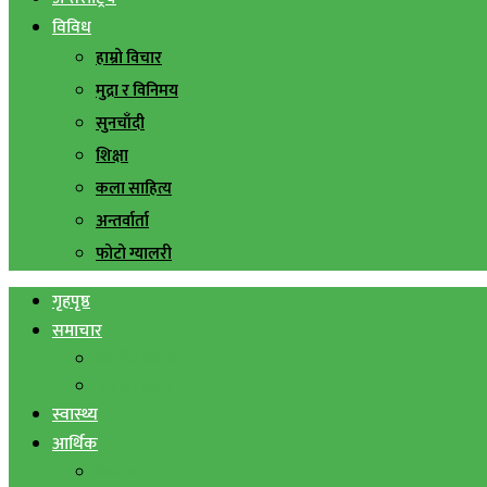
विविध
हाम्रो विचार
मुद्रा र विनिमय
सुनचाँदी
शिक्षा
कला साहित्य
अन्तर्वार्ता
फोटो ग्यालरी
गृहपृष्ठ
समाचार
स्थानिय समाचार
सिराहा बिशेष
स्वास्थ्य
आर्थिक
शेयर बजार