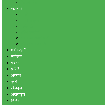
बैंक तथा वित्त
राजनीति
एमाले
नेपाली काङ्ग्रेस
माओवादी
राष्ट्रिय जनमोर्चा
जनता समाजवादी पार्टी
राष्ट्रिय प्रजातन्त्र पार्टी
धर्म संस्कृति
मनोरञ्जन
पर्यटन
प्रविधि
अपराध
कृषि
खेलकुद
अन्तराष्ट्रिय
विविध