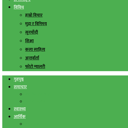
विविध
हाम्रो विचार
मुद्रा र विनिमय
सुनचाँदी
शिक्षा
कला साहित्य
अन्तर्वार्ता
फोटो ग्यालरी
गृहपृष्ठ
समाचार
स्थानिय समाचार
सिराहा बिशेष
स्वास्थ्य
आर्थिक
शेयर बजार