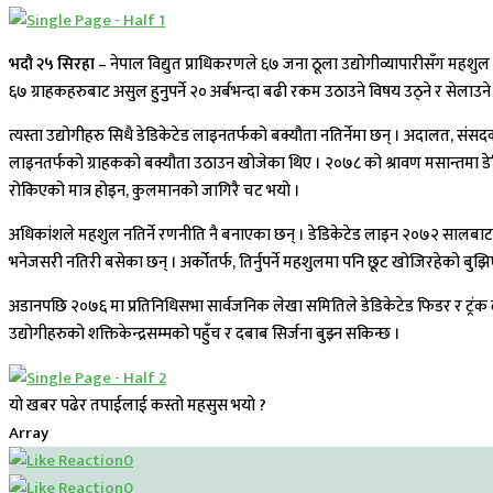
भदौ २५ सिरहा –
नेपाल विद्युत प्राधिकरणले ६७ जना ठूला उद्योगीव्यापारीसँग महशु
६७ ग्राहकहरुबाट असुल हुनुपर्ने २० अर्बभन्दा बढी रकम उठाउने विषय उठ्ने र सेला
त्यस्ता उद्योगीहरु सिधै डेडिकेटेड लाइनतर्फको बक्यौता नतिर्नेमा छन् । अदालत, सं
लाइनतर्फको ग्राहकको बक्यौता उठाउन खोजेका थिए । २०७८ को श्रावण मसान्तमा डेडि
रोकिएको मात्र होइन, कुलमानको जागिरै चट भयो ।
अधिकांशले महशुल नतिर्ने रणनीति नै बनाएका छन् । डेडिकेटेड लाइन २०७२ सालबाट नै लि
भनेजसरी नतिरी बसेका छन् । अर्कोतर्फ, तिर्नुपर्ने महशुलमा पनि छूट खोजिरहेको बुझिएक
अडानपछि २०७६ मा प्रतिनिधिसभा सार्वजनिक लेखा समितिले डेडिकेटेड फिडर र ट्रंक
उद्योगीहरुको शक्तिकेन्द्रसम्मको पहुँच र दबाब सिर्जना बुझ्न सकिन्छ ।
यो खबर पढेर तपाईलाई कस्तो महसुस भयो ?
Array
0
0