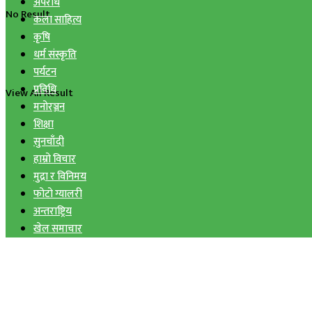
अपराध
No Result
कला साहित्य
कृषि
धर्म संस्कृति
पर्यटन
प्रविधि
View All Result
मनोरञ्जन
शिक्षा
सुनचाँदी
हाम्रो विचार
मुद्रा र विनिमय
फोटो ग्यालरी
अन्तराष्ट्रिय
खेल समाचार