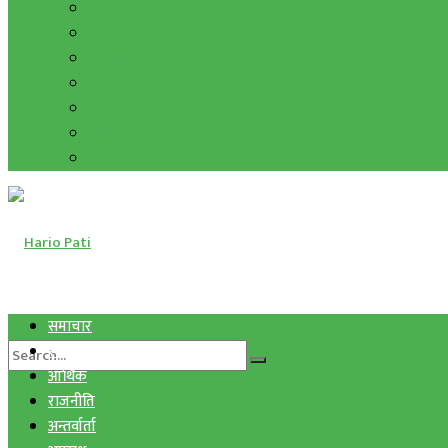
हाम्रो विचार
मुद्रा र विनिमय
सुनचाँदी
शिक्षा
कला साहित्य
अन्तर्वार्ता
फोटो ग्यालरी
समाचार
स्वास्थ्य
आर्थिक
राजनीति
अन्तर्वार्ता