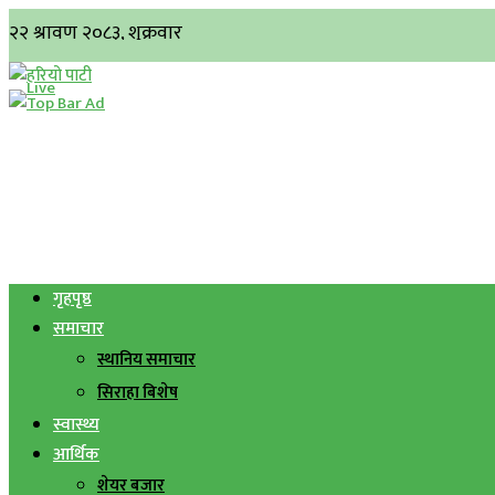
गृहपृष्ठ
समाचार
स्थानिय समाचार
सिराहा बिशेष
स्वास्थ्य
आर्थिक
शेयर बजार