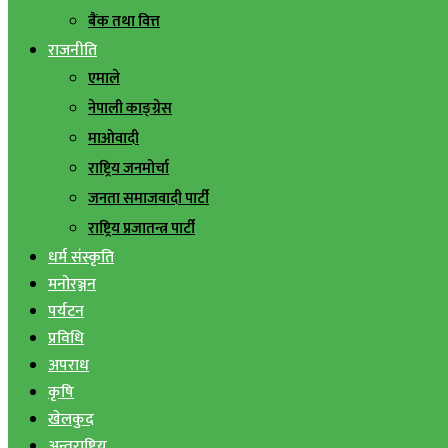
बैंक तथा वित्त
राजनीति
एमाले
नेपाली काङ्ग्रेस
माओवादी
राष्ट्रिय जनमोर्चा
जनता समाजवादी पार्टी
राष्ट्रिय प्रजातन्त्र पार्टी
धर्म संस्कृति
मनोरञ्जन
पर्यटन
प्रविधि
अपराध
कृषि
खेलकुद
अन्तराष्ट्रिय