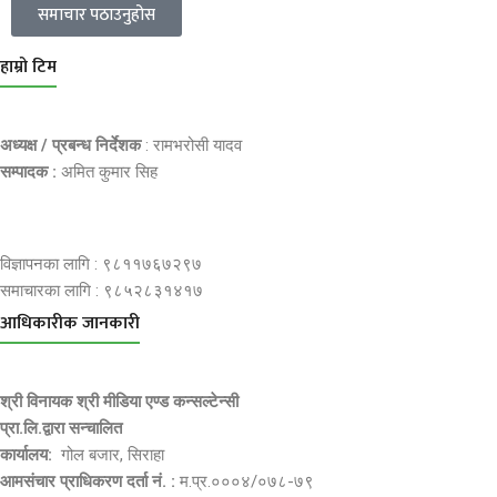
समाचार पठाउनुहोस
हाम्रो टिम
अध्यक्ष / प्रबन्ध निर्देशक
: रामभरोसी यादव
सम्पादक :
अमित कुमार सिह
विज्ञापनका लागि : ९८११७६७२९७
समाचारका लागि : ९८५२८३१४१७
आधिकारीक जानकारी
श्री विनायक श्री मीडिया एण्ड कन्सल्टेन्सी
प्रा.लि.द्वारा सन्चालित
कार्यालय:
गोल बजार, सिराहा
आमसंचार प्राधिकरण दर्ता नं. :
म.प्र.०००४/०७८-७९