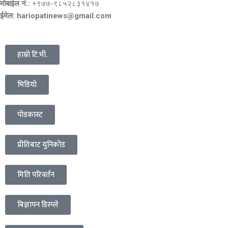
मोबाईल नं.:
+९७७-९८५२८३१४१७
ईमेल: hariopatinews@gmail.com
हाम्रो टि.भी.
भिडियो
पोडकास्ट
प्रीतिबाट युनिकोड
मिति परिवर्तन
बिज्ञापन डिस्प्ले