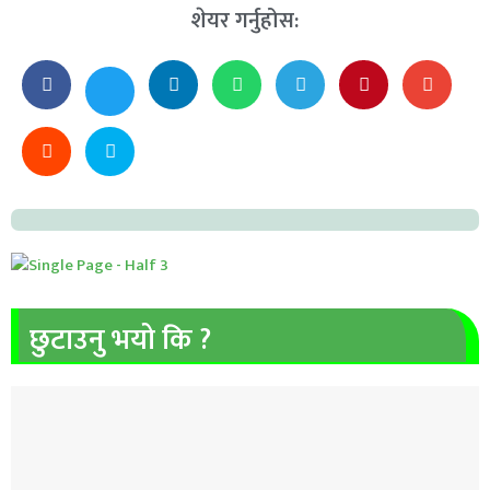
शेयर गर्नुहोस:
छुटाउनु भयो कि ?