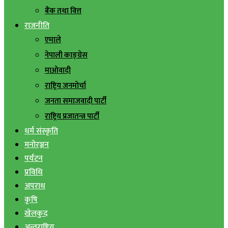
बैंक तथा वित्त
राजनीति
एमाले
नेपाली काङ्ग्रेस
माओवादी
राष्ट्रिय जनमोर्चा
जनता समाजवादी पार्टी
राष्ट्रिय प्रजातन्त्र पार्टी
धर्म संस्कृति
मनोरञ्जन
पर्यटन
प्रविधि
अपराध
कृषि
खेलकुद
अन्तराष्ट्रिय