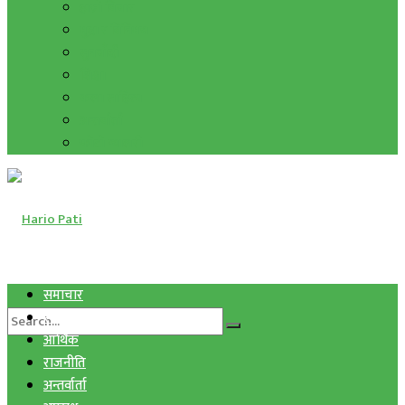
हाम्रो विचार
मुद्रा र विनिमय
सुनचाँदी
शिक्षा
कला साहित्य
अन्तर्वार्ता
फोटो ग्यालरी
समाचार
स्वास्थ्य
आर्थिक
राजनीति
अन्तर्वार्ता