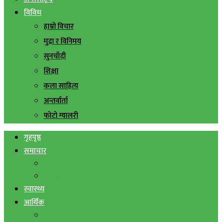
विविध
हाम्रो विचार
मुद्रा र विनिमय
सुनचाँदी
शिक्षा
कला साहित्य
अन्तर्वार्ता
फोटो ग्यालरी
गृहपृष्ठ
समाचार
स्थानिय समाचार
सिराहा बिशेष
स्वास्थ्य
आर्थिक
शेयर बजार