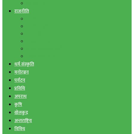
बैंक तथा वित्त
राजनीति
एमाले
नेपाली काङ्ग्रेस
माओवादी
राष्ट्रिय जनमोर्चा
जनता समाजवादी पार्टी
राष्ट्रिय प्रजातन्त्र पार्टी
धर्म संस्कृति
मनोरञ्जन
पर्यटन
प्रविधि
अपराध
कृषि
खेलकुद
अन्तराष्ट्रिय
विविध