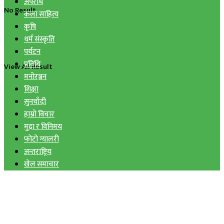
अपराध
No Result
कला साहित्य
कृषि
धर्म संस्कृति
पर्यटन
प्रविधि
View All Result
मनोरञ्जन
शिक्षा
सुनचाँदी
हाम्रो विचार
मुद्रा र विनिमय
फोटो ग्यालरी
अन्तराष्ट्रिय
खेल समाचार