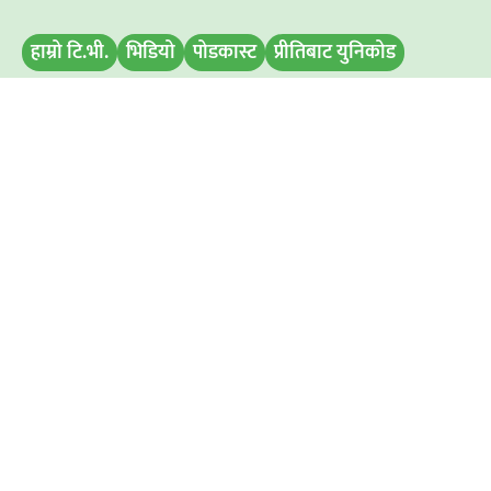
हाम्रो टि.भी.
भिडियो
पोडकास्ट
प्रीतिबाट युनिकोड
मिति परिवर्तन
बिज्ञापन डिस्प्ले
समाचार पठाउनुहोस
हाम्रो टिम
अध्यक्ष / प्रबन्ध निर्देशक
: रामभरोसी यादव
सम्पादक :
अमित कुमार सिह
विज्ञापनका लागि : ९८११७६७२९७
समाचारका लागि : ९८५२८३१४१७
आधिकारीक जानकारी