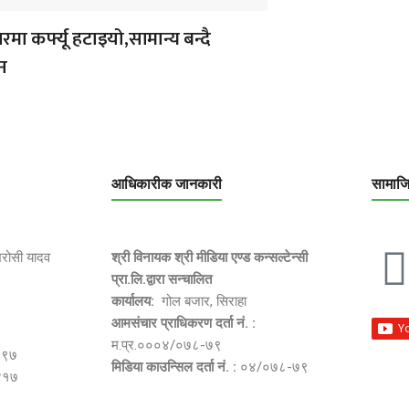
ा कर्फ्यू हटाइयो,सामान्य बन्दै
न
आधिकारीक जानकारी
सामाज
भरोसी यादव
श्री विनायक श्री मीडिया एण्ड कन्सल्टेन्सी
प्रा.लि.द्वारा सन्चालित
कार्यालय:
गोल बजार, सिराहा
आमसंचार प्राधिकरण दर्ता नं. :
म.प्र.०००४/०७८-७९
२९७
मिडिया काउन्सिल दर्ता नं. :
०४/०७८-७९
४१७