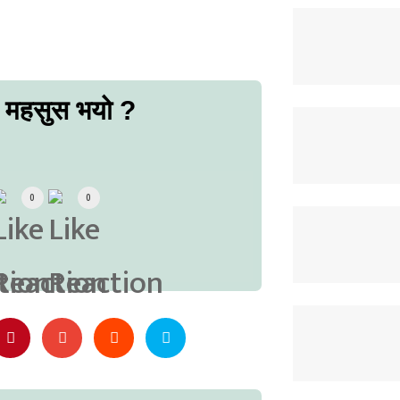
ो महसुस भयो ?
0
0