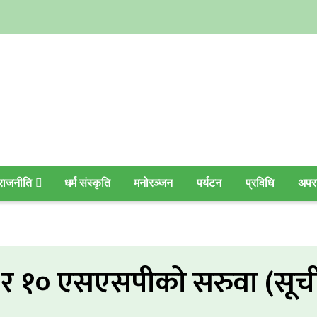
राजनीति
धर्म संस्कृति
मनोरञ्जन
पर्यटन
प्रविधि
अपर
जी र १० एसएसपीको सरुवा (सू