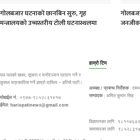
गोलबजार घटनाको छानबिन सुरु, गृह
गोलबजारम
मन्त्रालयको उच्चस्तरीय टोली घटनास्थलमा
जनजीव
हाम्रो टिम
पल पलको खबर, सूचना र मनोरञ्जन प्रदान गर्ने र
कुसल पत्रकारिता गर्ने हाम्रो दायित्व – हरियो पाटी।
अध्यक्ष / प्रबन्ध निर्देशक
: राम
सम्पादक :
अमित कुमार सिह
मोबाईल नं.:
+९७७-९८५२८३१४१७
ईमेल: hariopatinews@gmail.com
विज्ञापनका लागि : ९८११७६७
समाचारका लागि : ९८५२८३१