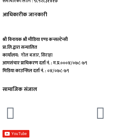
समाचारका लागि : ९८५२८३१४१७
आधिकारीक जानकारी
श्री विनायक श्री मीडिया एण्ड कन्सल्टेन्सी
प्रा.लि.द्वारा सन्चालित
कार्यालय:
गोल बजार, सिराहा
आमसंचार प्राधिकरण दर्ता नं. :
म.प्र.०००४/०७८-७९
मिडिया काउन्सिल दर्ता नं. :
०४/०७८-७९
सामाजिक संजाल