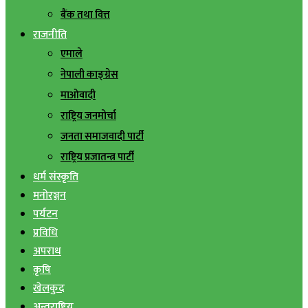
बैंक तथा वित्त
राजनीति
एमाले
नेपाली काङ्ग्रेस
माओवादी
राष्ट्रिय जनमोर्चा
जनता समाजवादी पार्टी
राष्ट्रिय प्रजातन्त्र पार्टी
धर्म संस्कृति
मनोरञ्जन
पर्यटन
प्रविधि
अपराध
कृषि
खेलकुद
अन्तराष्ट्रिय