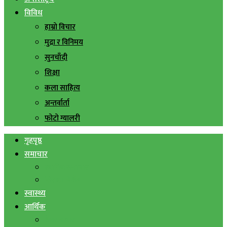
विविध
हाम्रो विचार
मुद्रा र विनिमय
सुनचाँदी
शिक्षा
कला साहित्य
अन्तर्वार्ता
फोटो ग्यालरी
गृहपृष्ठ
समाचार
स्थानिय समाचार
सिराहा बिशेष
स्वास्थ्य
आर्थिक
शेयर बजार