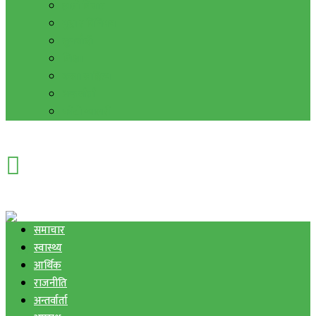
हाम्रो विचार
मुद्रा र विनिमय
सुनचाँदी
शिक्षा
कला साहित्य
अन्तर्वार्ता
फोटो ग्यालरी
समाचार
स्वास्थ्य
आर्थिक
राजनीति
अन्तर्वार्ता