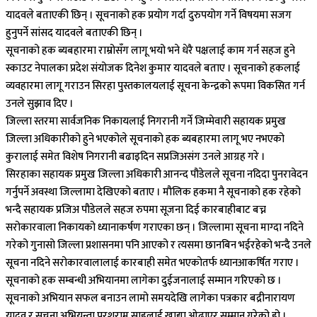
यादवले बताएकी छिन् । सूचनाको हक प्रयोग गर्दा दुरुपयोग गर्ने विषयमा सजग
हुनुपर्ने सांसद यादवले बताएकी छिन् ।
सूचनाको हक ब्यबहारमा राम्रोसँग लागू भयो भने धेरै पक्षलाई काम गर्न सहज हुने
स्काउट नेपालका प्रदेश संयोजक दिनेश कुमार यादवले बताए । सूचनाको हकलाई
व्यवहारमा लागू गराउन सिरहा पुस्तकालयलाई सूचना केन्द्रको रूपमा विकसित गर्न
उनले सुझाव दिए ।
जिल्ला स्तरमा सार्वजनिक निकायलाई निगरानी गर्ने जिम्मेवारी सहायक प्रमुख
जिल्ला अधिकारीको हुने भएकोले सूचनाको हक ब्यबहारमा लागू भए नभएको
कुरालाई समेत विशेष निगरानी बढाइदिन सप्रजिअसंग उनले आग्रह गरे ।
सिरहाका सहायक प्रमुख जिल्ला अधिकारी आनन्द पौडेलले सूचना नदिदा पुनरावेदन
गर्नुपर्ने अवस्था जिल्लामा देखिएको बताए । मौलिक हकमा नै सूचनाको हक रहेको
भन्दै सहायक प्रजिअ पौडेलले सहज रुपमा सूजना दिई कारबाहीबाट बच्न
सरोकारवाला निकायको ध्यानाकर्षण गराएका छन् । जिल्लामा सूचना माग्दा नदिने
गरेको गुनासो जिल्ला प्रशासनमा पनि आएको र त्यसमा छानबिन भईरहेको भन्दै उनले
सूचना नदिने सरोकारवालालाई कारबाही समेत भएकोतर्फ ध्यानआकर्षित गराए ।
सूचनाको हक सम्बन्धी अभियानमा लागेका दुईजनालाई सम्मान गरिएको छ ।
सूचनाको अभियान सफल बनाउन लामो समयदेखि लागेका पत्रकार बद्रीनारायण
यादव र सूचना अभियन्ता परशुराम साहलाई खाद्या ओढाएर सम्मान गरेको हो ।