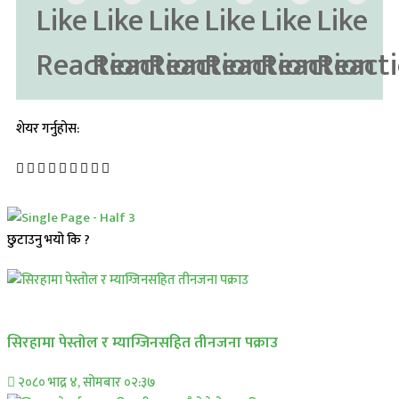
शेयर गर्नुहोस:
छुटाउनु भयो कि ?
प्रमुख सामाचार
सिरहामा पेस्तोल र म्याग्जिनसहित तीनजना पक्राउ
२०८० भाद्र ४, सोमबार ०२:३७