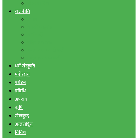
बैंक तथा वित्त
राजनीति
एमाले
नेपाली काङ्ग्रेस
माओवादी
राष्ट्रिय जनमोर्चा
जनता समाजवादी पार्टी
राष्ट्रिय प्रजातन्त्र पार्टी
धर्म संस्कृति
मनोरञ्जन
पर्यटन
प्रविधि
अपराध
कृषि
खेलकुद
अन्तराष्ट्रिय
विविध