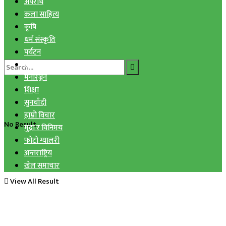
अपराध
कला साहित्य
कृषि
धर्म संस्कृति
पर्यटन
प्रविधि
मनोरञ्जन
शिक्षा
सुनचाँदी
हाम्रो विचार
No Result
मुद्रा र विनिमय
फोटो ग्यालरी
अन्तराष्ट्रिय
खेल समाचार
View All Result