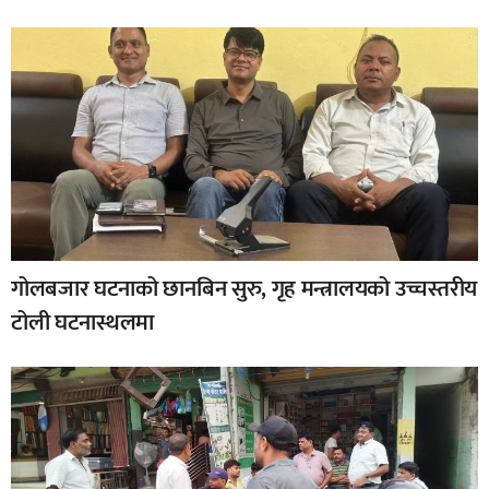
गोलबजार घटनाको छानबिन सुरु, गृह मन्त्रालयको उच्चस्तरीय
टोली घटनास्थलमा