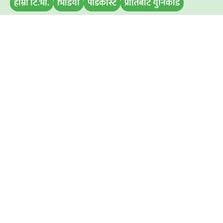
हाम्रो टि.भी.
भिडियो
पोडकास्ट
प्रीतिबाट युनिकोड
मिति परिवर्तन
बिज्ञापन डिस्प्ले
समाचार पठाउनुहोस
हाम्रो टिम
अध्यक्ष / प्रबन्ध निर्देशक
: रामभरोसी यादव
सम्पादक :
अमित कुमार सिह
विज्ञापनका लागि : ९८११७६७२९७
समाचारका लागि : ९८५२८३१४१७
आधिकारीक जानकारी
श्री विनायक श्री मीडिया एण्ड कन्सल्टेन्सी