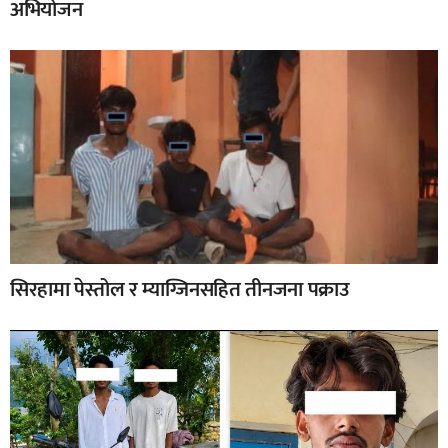
अभियोजन
सिरहामा पेस्तोल र म्याग्जिनसहित तीनजना पक्राउ