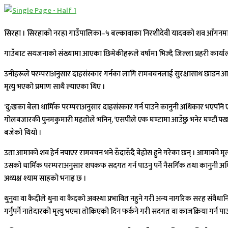
सिरहा । सिरहाको नरहा गाउँपालिका–५ बल्कावाका निरशीदेवी यादवको शव आँगनमा ल
गाउँबाट सयजनाको संख्यामा आएका छिमेकीहरूले वर्षामा भिज्दै जिल्ला प्रहरी कार्य
उनीहरूले परम्पराअनुसार दाहसंस्कार गर्नका लागि रामवचनलाई सुरक्षासाथ छाडन आग
मृत्यु भएको प्रमाण साथै ल्याएका थिए ।
‘दु:खका बेला धार्मिक परम्पराअनुसार दाहसंस्कार गर्न पाउने कानुनी अधिकार भएपनि एस
गोलबजारकी पुनमकुमारी महतोले भनिन्, ‘एसपीले एक घण्टामा आउँछु भनेर घण्टौं पर्
बजेको थियो ।
उता आमाको शव हेर्न नपाएर रामवचन भने रुँदारुँदै बेहोस हुने गरेका छन् । आमाको
उसको धार्मिक परम्पराअनुसार शपकफ सदगत गर्न पाउनु पर्ने नैसर्गिक तथा कानुनी अ
अध्यक्ष श्याम साहको भनाइ छ ।
थुनुवा वा कैदीले थुना वा कैदको अवस्था प्रभावित नहुने गरी अन्य नागरिक सरह संवै
गर्नुपर्ने नातेदारको मृत्यु भएमा तोकिएको दिन फर्कने गरी सदगत वा काजक्रिया गर्न प