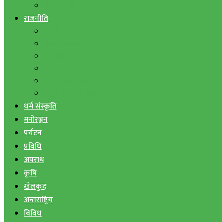
बैंक तथा वित्त
राजनीति
एमाले
नेपाली काङ्ग्रेस
माओवादी
राष्ट्रिय जनमोर्चा
जनता समाजवादी पार्टी
राष्ट्रिय प्रजातन्त्र पार्टी
धर्म संस्कृति
मनोरञ्जन
पर्यटन
प्रविधि
अपराध
कृषि
खेलकुद
अन्तराष्ट्रिय
विविध