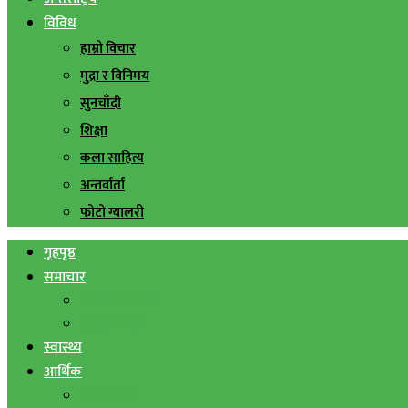
विविध
हाम्रो विचार
मुद्रा र विनिमय
सुनचाँदी
शिक्षा
कला साहित्य
अन्तर्वार्ता
फोटो ग्यालरी
गृहपृष्ठ
समाचार
स्थानिय समाचार
सिराहा बिशेष
स्वास्थ्य
आर्थिक
शेयर बजार