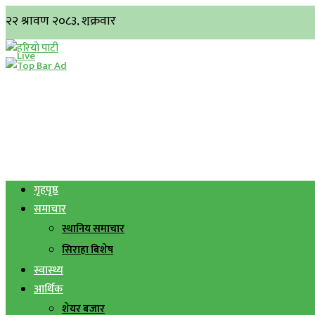
गृहपृष्ठ
समाचार
स्थानिय समाचार
सिराहा बिशेष
स्वास्थ्य
आर्थिक
शेयर बजार