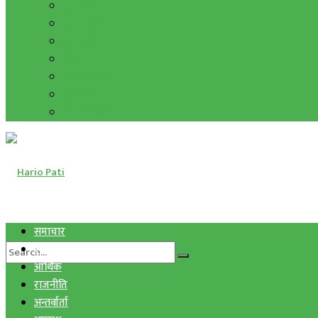
हाम्रो विचार
मुद्रा र विनिमय
सुनचाँदी
शिक्षा
कला साहित्य
अन्तर्वार्ता
फोटो ग्यालरी
समाचार
स्वास्थ्य
आर्थिक
राजनीति
अन्तर्वार्ता