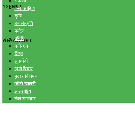
अपराध
No Result
कला साहित्य
कृषि
धर्म संस्कृति
पर्यटन
प्रविधि
View All Result
मनोरञ्जन
शिक्षा
सुनचाँदी
हाम्रो विचार
मुद्रा र विनिमय
फोटो ग्यालरी
अन्तराष्ट्रिय
खेल समाचार