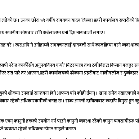
डेको छ । उनका छोरा ५५ वर्षीय रामवचन यादव जिल्ला प्रहरी कार्यालय सप्तरीको ह
ालय सप्तरीमा सोमबार राति अबेलासम्म धर्ना दिए,नाराबाजी लगाए ।
्रह गरे । त्यसअघि नै उनीहरूले रामवचनलाई दागबत्ती साथै काजक्रिया बस्ने व्यवस्
पी नरेन्द्र कार्कीसँग अनुनयविनय गर्‍यौं,’ मिटरब्याज तथा ठगीविरुद्ध किसान मजदुर संघ
खाएर रात पारे तर आएनन,प्रहरी कार्यालयको ढोकामा प्रहरीबाट गालीगलौज र दुर्व्यवहा
 मृत्युको शोकमा उनलाई सान्तवना दिने आफन्त पनि कोही छैनन् । खाना समेत नखाएकाले 
धिकार रहेको अधिकारकर्मीको भनाइ छ । राज्य आफ्नो दायित्वबाट कदापि विमुख हुन नहुन
धानिक एवम् कानुनी हकको उपयोग गर्न पाउने कानुनी व्यवस्था रहेको कानुन व्यवसायीहरू
ाउने व्यवस्था रहेको अधिवक्ता डोमन साहले बताए।