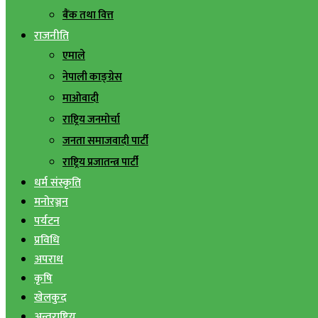
बैंक तथा वित्त
राजनीति
एमाले
नेपाली काङ्ग्रेस
माओवादी
राष्ट्रिय जनमोर्चा
जनता समाजवादी पार्टी
राष्ट्रिय प्रजातन्त्र पार्टी
धर्म संस्कृति
मनोरञ्जन
पर्यटन
प्रविधि
अपराध
कृषि
खेलकुद
अन्तराष्ट्रिय