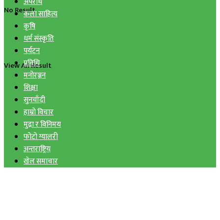
अपराध
No Result
कला साहित्य
कृषि
धर्म संस्कृति
पर्यटन
प्रविधि
View All Result
मनोरञ्जन
शिक्षा
सुनचाँदी
हाम्रो विचार
मुद्रा र विनिमय
फोटो ग्यालरी
अन्तराष्ट्रिय
खेल समाचार