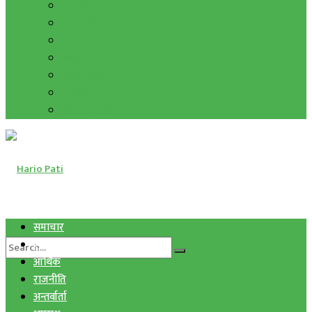
हाम्रो विचार
मुद्रा र विनिमय
सुनचाँदी
शिक्षा
कला साहित्य
अन्तर्वार्ता
फोटो ग्यालरी
समाचार
स्वास्थ्य
आर्थिक
राजनीति
अन्तर्वार्ता