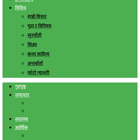
विविध
हाम्रो विचार
मुद्रा र विनिमय
सुनचाँदी
शिक्षा
कला साहित्य
अन्तर्वार्ता
फोटो ग्यालरी
गृहपृष्ठ
समाचार
स्थानिय समाचार
सिराहा बिशेष
स्वास्थ्य
आर्थिक
शेयर बजार