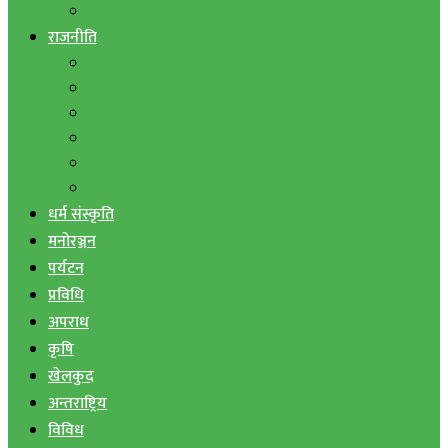
बैंक तथा वित्त
राजनीति
एमाले
नेपाली काङ्ग्रेस
माओवादी
राष्ट्रिय जनमोर्चा
जनता समाजवादी पार्टी
राष्ट्रिय प्रजातन्त्र पार्टी
धर्म संस्कृति
मनोरञ्जन
पर्यटन
प्रविधि
अपराध
कृषि
खेलकुद
अन्तराष्ट्रिय
विविध