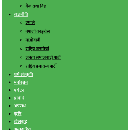
बैंक तथा वित्त
राजनीति
एमाले
नेपाली काङ्ग्रेस
माओवादी
राष्ट्रिय जनमोर्चा
जनता समाजवादी पार्टी
राष्ट्रिय प्रजातन्त्र पार्टी
धर्म संस्कृति
मनोरञ्जन
पर्यटन
प्रविधि
अपराध
कृषि
खेलकुद
अन्तराष्ट्रिय