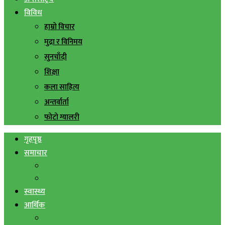
विविध
हाम्रो विचार
मुद्रा र विनिमय
सुनचाँदी
शिक्षा
कला साहित्य
अन्तर्वार्ता
फोटो ग्यालरी
गृहपृष्ठ
समाचार
स्थानिय समाचार
सिराहा बिशेष
स्वास्थ्य
आर्थिक
शेयर बजार