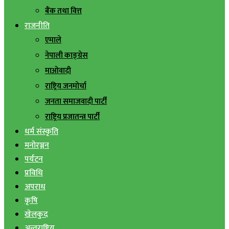
बैंक तथा वित्त
राजनीति
एमाले
नेपाली काङ्ग्रेस
माओवादी
राष्ट्रिय जनमोर्चा
जनता समाजवादी पार्टी
राष्ट्रिय प्रजातन्त्र पार्टी
धर्म संस्कृति
मनोरञ्जन
पर्यटन
प्रविधि
अपराध
कृषि
खेलकुद
अन्तराष्ट्रिय