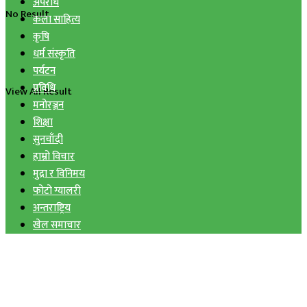
अपराध
No Result
कला साहित्य
कृषि
धर्म संस्कृति
पर्यटन
प्रविधि
View All Result
मनोरञ्जन
शिक्षा
सुनचाँदी
हाम्रो विचार
मुद्रा र विनिमय
फोटो ग्यालरी
अन्तराष्ट्रिय
खेल समाचार