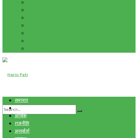
हाम्रो विचार
मुद्रा र विनिमय
सुनचाँदी
शिक्षा
कला साहित्य
अन्तर्वार्ता
फोटो ग्यालरी
समाचार
स्वास्थ्य
आर्थिक
राजनीति
अन्तर्वार्ता