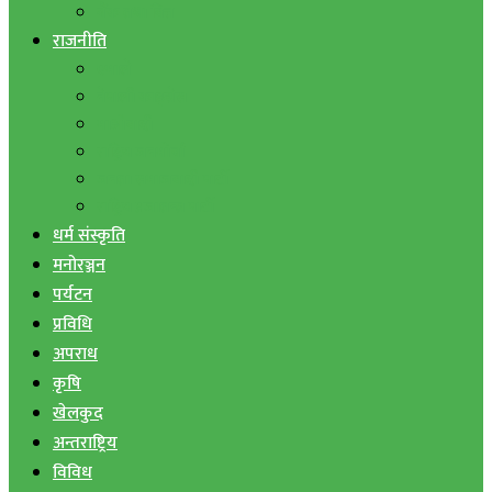
बैंक तथा वित्त
राजनीति
एमाले
नेपाली काङ्ग्रेस
माओवादी
राष्ट्रिय जनमोर्चा
जनता समाजवादी पार्टी
राष्ट्रिय प्रजातन्त्र पार्टी
धर्म संस्कृति
मनोरञ्जन
पर्यटन
प्रविधि
अपराध
कृषि
खेलकुद
अन्तराष्ट्रिय
विविध