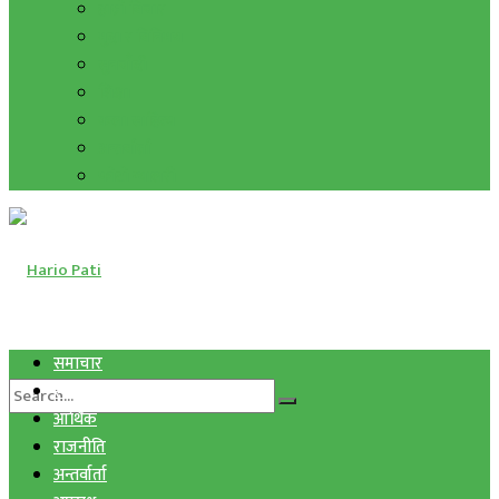
हाम्रो विचार
मुद्रा र विनिमय
सुनचाँदी
शिक्षा
कला साहित्य
अन्तर्वार्ता
फोटो ग्यालरी
समाचार
स्वास्थ्य
आर्थिक
राजनीति
अन्तर्वार्ता