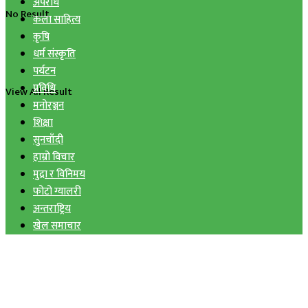
अपराध
No Result
कला साहित्य
कृषि
धर्म संस्कृति
पर्यटन
प्रविधि
View All Result
मनोरञ्जन
शिक्षा
सुनचाँदी
हाम्रो विचार
मुद्रा र विनिमय
फोटो ग्यालरी
अन्तराष्ट्रिय
खेल समाचार