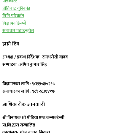
पोडकास्ट
प्रीतिबाट युनिकोड
मिति परिवर्तन
बिज्ञापन डिस्प्ले
समाचार पठाउनुहोस
हाम्रो टिम
अध्यक्ष / प्रबन्ध निर्देशक
: रामभरोसी यादव
सम्पादक :
अमित कुमार सिह
विज्ञापनका लागि : ९८११७६७२९७
समाचारका लागि : ९८५२८३१४१७
आधिकारीक जानकारी
श्री विनायक श्री मीडिया एण्ड कन्सल्टेन्सी
प्रा.लि.द्वारा सन्चालित
कार्यालय:
गोल बजार, सिराहा