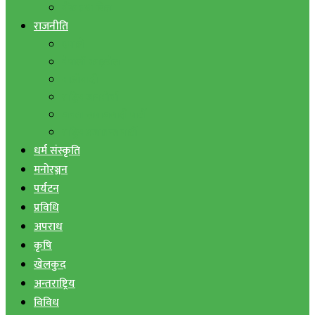
बैंक तथा वित्त
राजनीति
एमाले
नेपाली काङ्ग्रेस
माओवादी
राष्ट्रिय जनमोर्चा
जनता समाजवादी पार्टी
राष्ट्रिय प्रजातन्त्र पार्टी
धर्म संस्कृति
मनोरञ्जन
पर्यटन
प्रविधि
अपराध
कृषि
खेलकुद
अन्तराष्ट्रिय
विविध