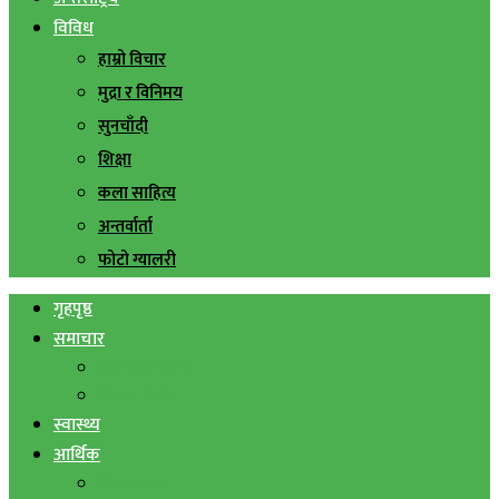
विविध
हाम्रो विचार
मुद्रा र विनिमय
सुनचाँदी
शिक्षा
कला साहित्य
अन्तर्वार्ता
फोटो ग्यालरी
गृहपृष्ठ
समाचार
स्थानिय समाचार
सिराहा बिशेष
स्वास्थ्य
आर्थिक
शेयर बजार