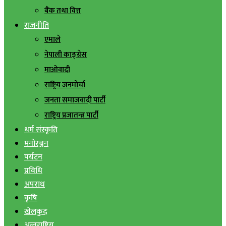
बैंक तथा वित्त
राजनीति
एमाले
नेपाली काङ्ग्रेस
माओवादी
राष्ट्रिय जनमोर्चा
जनता समाजवादी पार्टी
राष्ट्रिय प्रजातन्त्र पार्टी
धर्म संस्कृति
मनोरञ्जन
पर्यटन
प्रविधि
अपराध
कृषि
खेलकुद
अन्तराष्ट्रिय