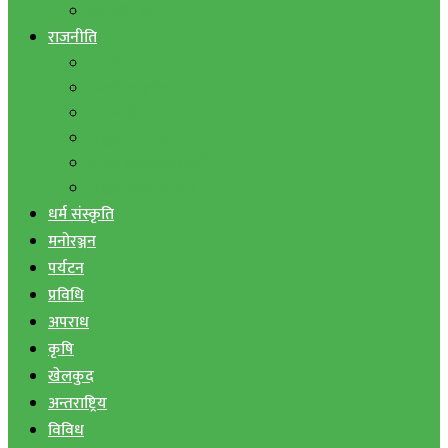
बैंक तथा वित्त
राजनीति
एमाले
नेपाली काङ्ग्रेस
माओवादी
राष्ट्रिय जनमोर्चा
जनता समाजवादी पार्टी
राष्ट्रिय प्रजातन्त्र पार्टी
धर्म संस्कृति
मनोरञ्जन
पर्यटन
प्रविधि
अपराध
कृषि
खेलकुद
अन्तराष्ट्रिय
विविध