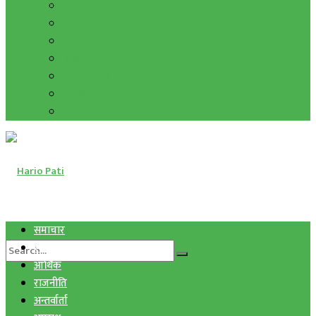
हाम्रो विचार
मुद्रा र विनिमय
सुनचाँदी
शिक्षा
कला साहित्य
अन्तर्वार्ता
फोटो ग्यालरी
समाचार
स्वास्थ्य
आर्थिक
राजनीति
अन्तर्वार्ता