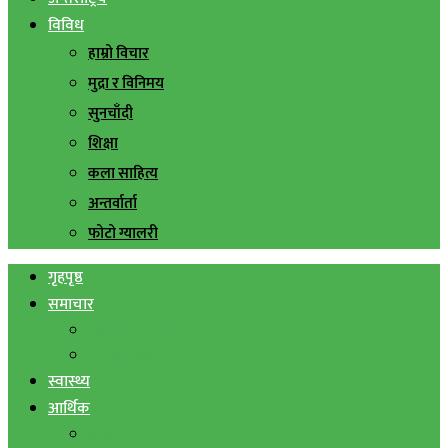
विविध
हाम्रो विचार
मुद्रा र विनिमय
सुनचाँदी
शिक्षा
कला साहित्य
अन्तर्वार्ता
फोटो ग्यालरी
गृहपृष्ठ
समाचार
स्थानिय समाचार
सिराहा बिशेष
स्वास्थ्य
आर्थिक
शेयर बजार