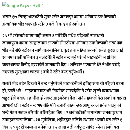
असार १७ सिरहा भाटभटेनी सुपर स्टोर जनकपुरधाममा शनिबार उपभोक्ताको
अत्याधिक भीड भएपछि स्टोर ३ बजे नै बन्द गरिएको छ ।
२५ औँ स्टोरको रुपमा यही असार ६ गतेदेखि मधेश प्रदेशको राजधानी
जनकपुरमधाममा सन्ञ्चालनमा आएको सो स्टोरमा शनिबार उपभोक्ताको अत्यधिक
भीड बढेपछि स्टोरका साथै वालबालिका, वृद्ध तथा महिलाहरुको समेत सुरक्षालाई
ध्यानमा राखी शनिबार ३ बजेदेखि नै स्टोर बन्द गर्नु परेको भाटभटेनीका क्षेत्रीय
व्यवस्थापक विनोद भट्टराईले जानकारी दिए । शनिबार भएकाले धेरै नै भीड बढ्दै
गएपछि सुरक्षाका कारण ३ बजे नै स्टोर बन्द गर्नुप¥र्यो ।
यसरी भीड बढेर दिउसो नै बन्द गर्नुपरेको भाटभटेनीको इतिहासमा यो पहिलो घटना
हो, उनले भने । आइतबारबाट भने नियमित समयदेखि नै स्टोर खुल्ने व्यवस्थापक
भट्टराईले बताए । हामीलाई संकट आइपरेका बेला पनि ग्राहकले देखाएको मायाप्रति
आभारी छौँ । स्टोर बन्द भएपछि पनि हजारौँ ग्राहकहरु आफूहरुले प्रवेश पाउनुपर्ने
भन्दै गेट र सडक वरिपरि बसिरहेका थिए । २ अर्ब बढीको लगानीमा जनकपुरधाम
उपमहानगरपालिका –१४ मुजेलिया, शहीदद्वार नजिकै स्थापना भएको यस स्टोर १
विघा १० धुर क्षेत्रफलमा बनेको छ । २ लाख बढी वर्गफुट सपिङ स्पेस रहेको यस