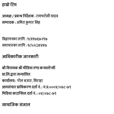
हाम्रो टिम
अध्यक्ष / प्रबन्ध निर्देशक
: रामभरोसी यादव
सम्पादक :
अमित कुमार सिह
विज्ञापनका लागि : ९८११७६७२९७
समाचारका लागि : ९८५२८३१४१७
आधिकारीक जानकारी
श्री विनायक श्री मीडिया एण्ड कन्सल्टेन्सी
प्रा.लि.द्वारा सन्चालित
कार्यालय:
गोल बजार, सिराहा
आमसंचार प्राधिकरण दर्ता नं. :
म.प्र.०००४/०७८-७९
मिडिया काउन्सिल दर्ता नं. :
०४/०७८-७९
सामाजिक संजाल