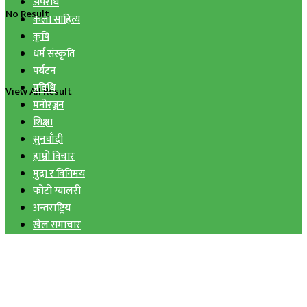
अपराध
No Result
कला साहित्य
कृषि
धर्म संस्कृति
पर्यटन
प्रविधि
View All Result
मनोरञ्जन
शिक्षा
सुनचाँदी
हाम्रो विचार
मुद्रा र विनिमय
फोटो ग्यालरी
अन्तराष्ट्रिय
खेल समाचार