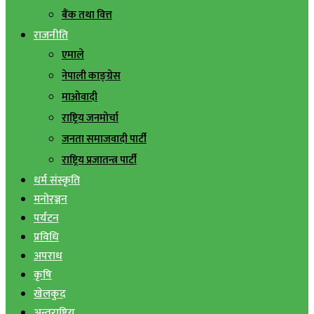
बैंक तथा वित्त
राजनीति
एमाले
नेपाली काङ्ग्रेस
माओवादी
राष्ट्रिय जनमोर्चा
जनता समाजवादी पार्टी
राष्ट्रिय प्रजातन्त्र पार्टी
धर्म संस्कृति
मनोरञ्जन
पर्यटन
प्रविधि
अपराध
कृषि
खेलकुद
अन्तराष्ट्रिय