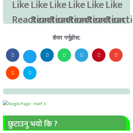
शेयर गर्नुहोस:
छुटाउनु भयो कि ?