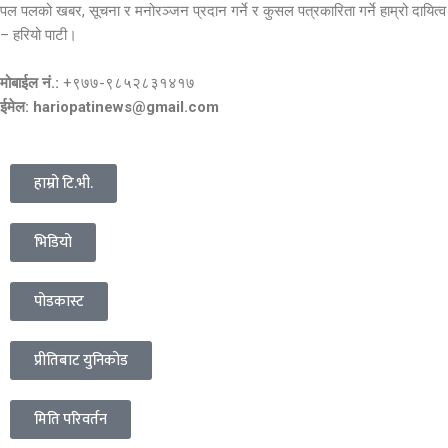
पल पलको खबर, सूचना र मनोरञ्जन प्रदान गर्ने र कुसल पत्रकारिता गर्ने हाम्रो दायित्व
– हरियो पाटी।
मोबाईल नं.:
+९७७-९८५२८३१४१७
ईमेल: hariopatinews@gmail.com
हाम्रो टि.भी.
भिडियो
पोडकास्ट
प्रीतिबाट युनिकोड
मिति परिवर्तन