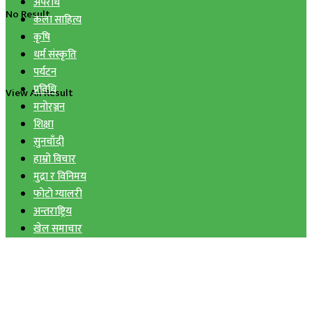
अपराध
No Result
कला साहित्य
कृषि
धर्म संस्कृति
पर्यटन
प्रविधि
View All Result
मनोरञ्जन
शिक्षा
सुनचाँदी
हाम्रो विचार
मुद्रा र विनिमय
फोटो ग्यालरी
अन्तराष्ट्रिय
खेल समाचार