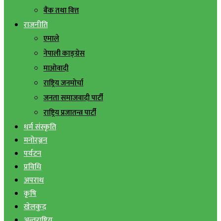
बैंक तथा वित्त
राजनीति
एमाले
नेपाली काङ्ग्रेस
माओवादी
राष्ट्रिय जनमोर्चा
जनता समाजवादी पार्टी
राष्ट्रिय प्रजातन्त्र पार्टी
धर्म संस्कृति
मनोरञ्जन
पर्यटन
प्रविधि
अपराध
कृषि
खेलकुद
अन्तराष्ट्रिय