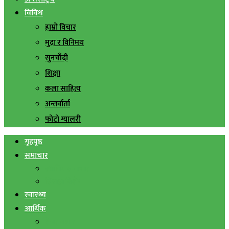
विविध
हाम्रो विचार
मुद्रा र विनिमय
सुनचाँदी
शिक्षा
कला साहित्य
अन्तर्वार्ता
फोटो ग्यालरी
गृहपृष्ठ
समाचार
स्थानिय समाचार
सिराहा बिशेष
स्वास्थ्य
आर्थिक
शेयर बजार