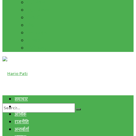
हाम्रो विचार
मुद्रा र विनिमय
सुनचाँदी
शिक्षा
कला साहित्य
अन्तर्वार्ता
फोटो ग्यालरी
समाचार
स्वास्थ्य
आर्थिक
राजनीति
अन्तर्वार्ता