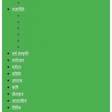
बैंक तथा वित्त
राजनीति
एमाले
नेपाली काङ्ग्रेस
माओवादी
राष्ट्रिय जनमोर्चा
जनता समाजवादी पार्टी
राष्ट्रिय प्रजातन्त्र पार्टी
धर्म संस्कृति
मनोरञ्जन
पर्यटन
प्रविधि
अपराध
कृषि
खेलकुद
अन्तराष्ट्रिय
विविध