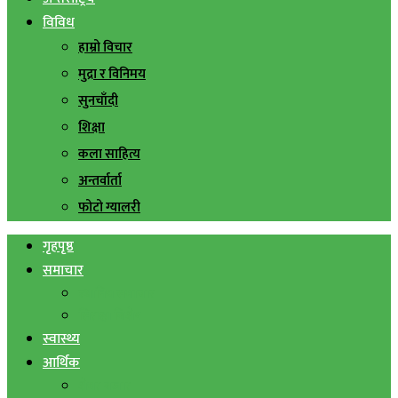
विविध
हाम्रो विचार
मुद्रा र विनिमय
सुनचाँदी
शिक्षा
कला साहित्य
अन्तर्वार्ता
फोटो ग्यालरी
गृहपृष्ठ
समाचार
स्थानिय समाचार
सिराहा बिशेष
स्वास्थ्य
आर्थिक
शेयर बजार