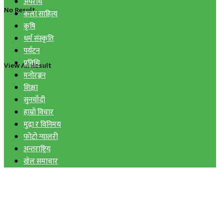
अपराध
No Result
कला साहित्य
कृषि
धर्म संस्कृति
पर्यटन
प्रविधि
View All Result
मनोरञ्जन
शिक्षा
सुनचाँदी
हाम्रो विचार
मुद्रा र विनिमय
फोटो ग्यालरी
अन्तराष्ट्रिय
खेल समाचार