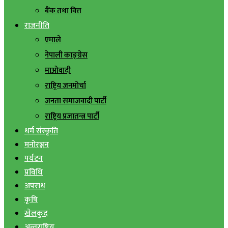
बैंक तथा वित्त
राजनीति
एमाले
नेपाली काङ्ग्रेस
माओवादी
राष्ट्रिय जनमोर्चा
जनता समाजवादी पार्टी
राष्ट्रिय प्रजातन्त्र पार्टी
धर्म संस्कृति
मनोरञ्जन
पर्यटन
प्रविधि
अपराध
कृषि
खेलकुद
अन्तराष्ट्रिय