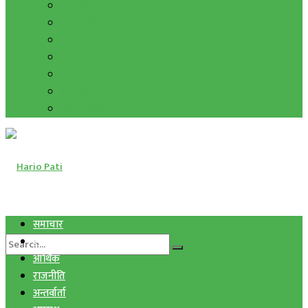
हाम्रो विचार
मुद्रा र विनिमय
सुनचाँदी
शिक्षा
कला साहित्य
अन्तर्वार्ता
फोटो ग्यालरी
समाचार
स्वास्थ्य
आर्थिक
राजनीति
अन्तर्वार्ता