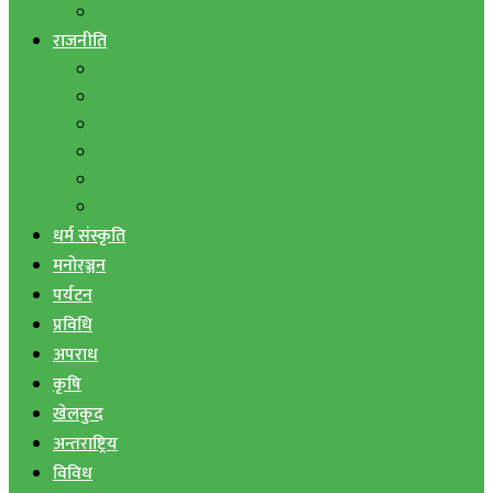
बैंक तथा वित्त
राजनीति
एमाले
नेपाली काङ्ग्रेस
माओवादी
राष्ट्रिय जनमोर्चा
जनता समाजवादी पार्टी
राष्ट्रिय प्रजातन्त्र पार्टी
धर्म संस्कृति
मनोरञ्जन
पर्यटन
प्रविधि
अपराध
कृषि
खेलकुद
अन्तराष्ट्रिय
विविध