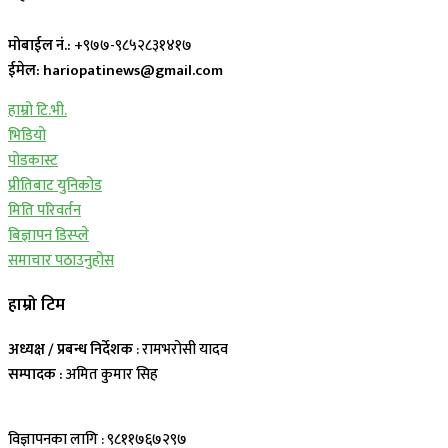
मोबाईल नं.:
+९७७-९८५२८३१४१७
ईमेल: hariopatinews@gmail.com
हाम्रो टि.भी.
भिडियो
पोडकास्ट
प्रीतिबाट युनिकोड
मिति परिवर्तन
बिज्ञापन डिस्प्ले
समाचार पठाउनुहोस
हाम्रो टिम
अध्यक्ष / प्रबन्ध निर्देशक
: रामभरोसी यादव
सम्पादक :
अमित कुमार सिह
विज्ञापनका लागि : ९८११७६७२९७