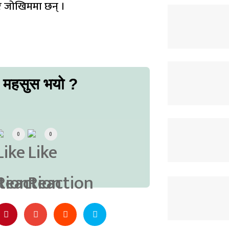
घर जोखिममा छन् ।
ो महसुस भयो ?
0
0