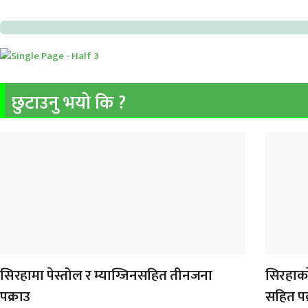
छुटाउनु भयो कि ?
सिरहामा पेस्तोल र म्याग्जिनसहित तीनजना
सिरहाका
पक्राउ
सहित पक