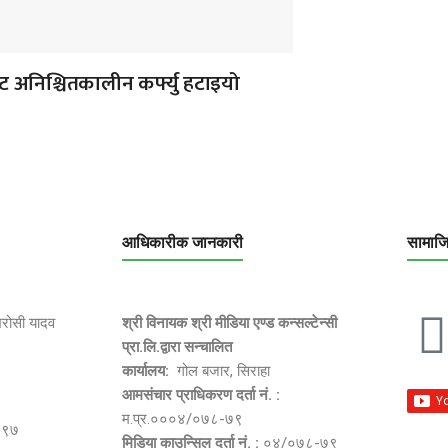
 अनिश्चितकालीन कर्फ्यु हटाइयो
आधिकारीक जानकारी
सामाज
भरोसी यादव
श्री विनायक श्री मीडिया एण्ड कन्सल्टेन्सी
प्रा.लि.द्वारा सन्चालित
कार्यालय:
गोल बजार, सिराहा
आमसंचार प्राधिकरण दर्ता नं. :
म.प्र.०००४/०७८-७९
२९७
मिडिया काउन्सिल दर्ता नं. :
०४/०७८-७९