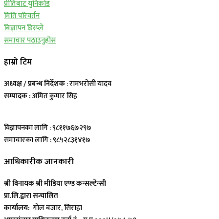
प्रीतिबाट युनिकोड
मिति परिवर्तन
बिज्ञापन डिस्प्ले
समाचार पठाउनुहोस
हाम्रो टिम
अध्यक्ष / प्रबन्ध निर्देशक
: रामभरोसी यादव
सम्पादक :
अमित कुमार सिह
विज्ञापनका लागि : ९८११७६७२९७
समाचारका लागि : ९८५२८३१४१७
आधिकारीक जानकारी
श्री विनायक श्री मीडिया एण्ड कन्सल्टेन्सी
प्रा.लि.द्वारा सन्चालित
कार्यालय:
गोल बजार, सिराहा