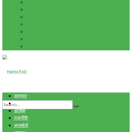
हाम्रो विचार
मुद्रा र विनिमय
सुनचाँदी
शिक्षा
कला साहित्य
अन्तर्वार्ता
फोटो ग्यालरी
समाचार
स्वास्थ्य
आर्थिक
राजनीति
अन्तर्वार्ता