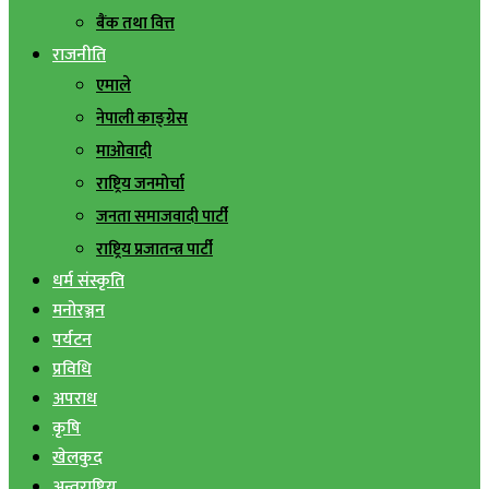
बैंक तथा वित्त
राजनीति
एमाले
नेपाली काङ्ग्रेस
माओवादी
राष्ट्रिय जनमोर्चा
जनता समाजवादी पार्टी
राष्ट्रिय प्रजातन्त्र पार्टी
धर्म संस्कृति
मनोरञ्जन
पर्यटन
प्रविधि
अपराध
कृषि
खेलकुद
अन्तराष्ट्रिय