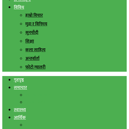
विविध
हाम्रो विचार
मुद्रा र विनिमय
सुनचाँदी
शिक्षा
कला साहित्य
अन्तर्वार्ता
फोटो ग्यालरी
गृहपृष्ठ
समाचार
स्थानिय समाचार
सिराहा बिशेष
स्वास्थ्य
आर्थिक
शेयर बजार