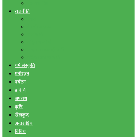
बैंक तथा वित्त
राजनीति
एमाले
नेपाली काङ्ग्रेस
माओवादी
राष्ट्रिय जनमोर्चा
जनता समाजवादी पार्टी
राष्ट्रिय प्रजातन्त्र पार्टी
धर्म संस्कृति
मनोरञ्जन
पर्यटन
प्रविधि
अपराध
कृषि
खेलकुद
अन्तराष्ट्रिय
विविध