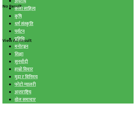
अपराध
No Result
कला साहित्य
कृषि
धर्म संस्कृति
पर्यटन
प्रविधि
View All Result
मनोरञ्जन
शिक्षा
सुनचाँदी
हाम्रो विचार
मुद्रा र विनिमय
फोटो ग्यालरी
अन्तराष्ट्रिय
खेल समाचार