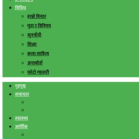
विविध
हाम्रो विचार
मुद्रा र विनिमय
सुनचाँदी
शिक्षा
कला साहित्य
अन्तर्वार्ता
फोटो ग्यालरी
गृहपृष्ठ
समाचार
स्थानिय समाचार
सिराहा बिशेष
स्वास्थ्य
आर्थिक
शेयर बजार