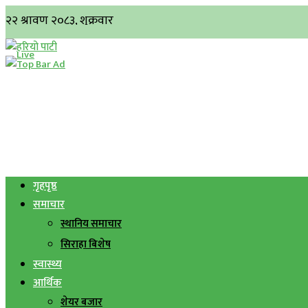
गृहपृष्ठ
समाचार
स्थानिय समाचार
सिराहा बिशेष
स्वास्थ्य
आर्थिक
शेयर बजार