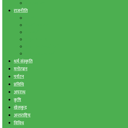
बैंक तथा वित्त
राजनीति
एमाले
नेपाली काङ्ग्रेस
माओवादी
राष्ट्रिय जनमोर्चा
जनता समाजवादी पार्टी
राष्ट्रिय प्रजातन्त्र पार्टी
धर्म संस्कृति
मनोरञ्जन
पर्यटन
प्रविधि
अपराध
कृषि
खेलकुद
अन्तराष्ट्रिय
विविध