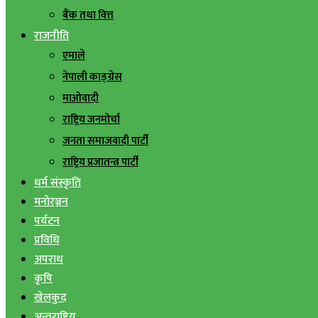
बैंक तथा वित्त
राजनीति
एमाले
नेपाली काङ्ग्रेस
माओवादी
राष्ट्रिय जनमोर्चा
जनता समाजवादी पार्टी
राष्ट्रिय प्रजातन्त्र पार्टी
धर्म संस्कृति
मनोरञ्जन
पर्यटन
प्रविधि
अपराध
कृषि
खेलकुद
अन्तराष्ट्रिय