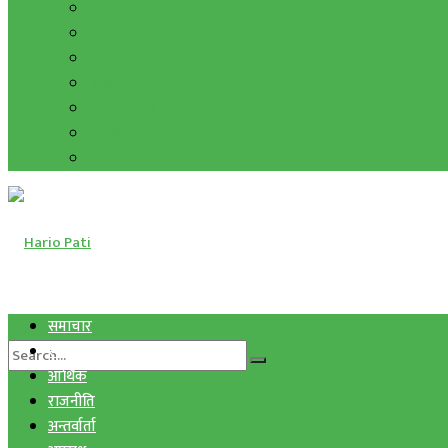
हाम्रो विचार
मुद्रा र विनिमय
सुनचाँदी
शिक्षा
कला साहित्य
अन्तर्वार्ता
फोटो ग्यालरी
समाचार
स्वास्थ्य
आर्थिक
राजनीति
अन्तर्वार्ता