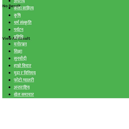
अपराध
No Result
कला साहित्य
कृषि
धर्म संस्कृति
पर्यटन
प्रविधि
View All Result
मनोरञ्जन
शिक्षा
सुनचाँदी
हाम्रो विचार
मुद्रा र विनिमय
फोटो ग्यालरी
अन्तराष्ट्रिय
खेल समाचार