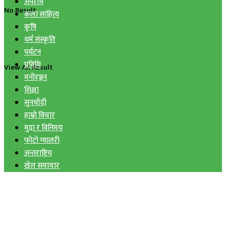
अपराध
No Result
कला साहित्य
कृषि
धर्म संस्कृति
पर्यटन
प्रविधि
View All Result
मनोरञ्जन
शिक्षा
सुनचाँदी
हाम्रो विचार
मुद्रा र विनिमय
फोटो ग्यालरी
अन्तराष्ट्रिय
खेल समाचार