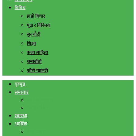
विविध
हाम्रो विचार
मुद्रा र विनिमय
सुनचाँदी
शिक्षा
कला साहित्य
अन्तर्वार्ता
फोटो ग्यालरी
गृहपृष्ठ
समाचार
स्थानिय समाचार
सिराहा बिशेष
स्वास्थ्य
आर्थिक
शेयर बजार