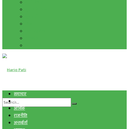
हाम्रो विचार
मुद्रा र विनिमय
सुनचाँदी
शिक्षा
कला साहित्य
अन्तर्वार्ता
फोटो ग्यालरी
समाचार
स्वास्थ्य
आर्थिक
राजनीति
अन्तर्वार्ता