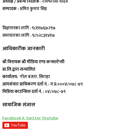
अध्यक्ष / प्रबन्ध निर्देशक
: रामभरोसी यादव
सम्पादक :
अमित कुमार सिह
विज्ञापनका लागि : ९८११७६७२९७
समाचारका लागि : ९८५२८३१४१७
आधिकारीक जानकारी
श्री विनायक श्री मीडिया एण्ड कन्सल्टेन्सी
प्रा.लि.द्वारा सन्चालित
कार्यालय:
गोल बजार, सिराहा
आमसंचार प्राधिकरण दर्ता नं. :
म.प्र.०००४/०७८-७९
मिडिया काउन्सिल दर्ता नं. :
०४/०७८-७९
सामाजिक संजाल
Facebook
X-twitter
Youtube