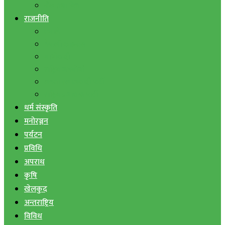
बैंक तथा वित्त
राजनीति
एमाले
नेपाली काङ्ग्रेस
माओवादी
राष्ट्रिय जनमोर्चा
जनता समाजवादी पार्टी
राष्ट्रिय प्रजातन्त्र पार्टी
धर्म संस्कृति
मनोरञ्जन
पर्यटन
प्रविधि
अपराध
कृषि
खेलकुद
अन्तराष्ट्रिय
विविध