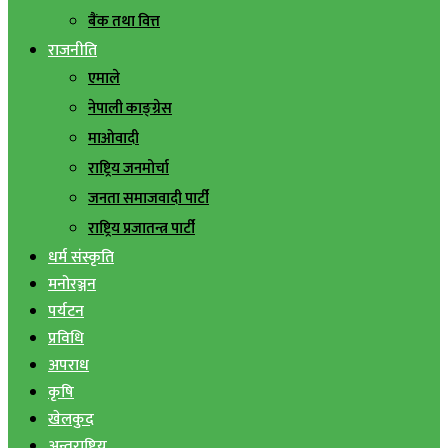
बैंक तथा वित्त
राजनीति
एमाले
नेपाली काङ्ग्रेस
माओवादी
राष्ट्रिय जनमोर्चा
जनता समाजवादी पार्टी
राष्ट्रिय प्रजातन्त्र पार्टी
धर्म संस्कृति
मनोरञ्जन
पर्यटन
प्रविधि
अपराध
कृषि
खेलकुद
अन्तराष्ट्रिय