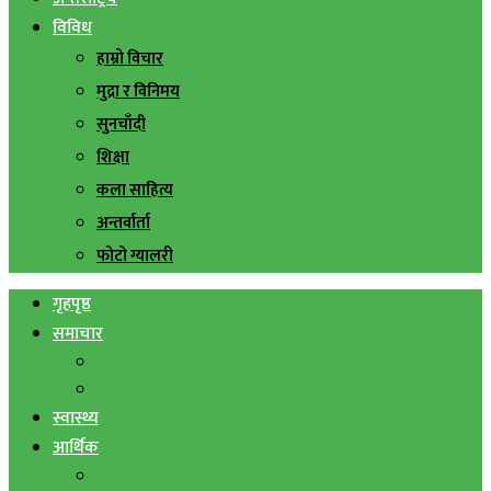
विविध
हाम्रो विचार
मुद्रा र विनिमय
सुनचाँदी
शिक्षा
कला साहित्य
अन्तर्वार्ता
फोटो ग्यालरी
गृहपृष्ठ
समाचार
स्थानिय समाचार
सिराहा बिशेष
स्वास्थ्य
आर्थिक
शेयर बजार