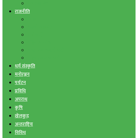
बैंक तथा वित्त
राजनीति
एमाले
नेपाली काङ्ग्रेस
माओवादी
राष्ट्रिय जनमोर्चा
जनता समाजवादी पार्टी
राष्ट्रिय प्रजातन्त्र पार्टी
धर्म संस्कृति
मनोरञ्जन
पर्यटन
प्रविधि
अपराध
कृषि
खेलकुद
अन्तराष्ट्रिय
विविध