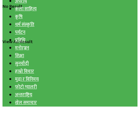
अपराध
No Result
कला साहित्य
कृषि
धर्म संस्कृति
पर्यटन
प्रविधि
View All Result
मनोरञ्जन
शिक्षा
सुनचाँदी
हाम्रो विचार
मुद्रा र विनिमय
फोटो ग्यालरी
अन्तराष्ट्रिय
खेल समाचार