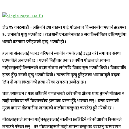
जेठ १४ काठमाडौं –
अफ्रिकी देश चाडमा गाई गोठाला र किसानबीच भएको झडपमा
१० जनाकोा मृत्यु भएको छ । राजधानी एनजामेनाबाट ६ सय किलोमिटर दक्षिणपूर्वमा
भएको घटनामा उनीहरुको मृत्यु भएको हो ।
हत्यामा संलग्नलाई पक्राउ गरिएको स्थानीय गभर्नरलाई उद्धृत गरी समाचार संस्था
एएफपीले जनाएको छ । गएको बिहीवार एक १२ वर्षीय गोठालाले आफ्ना
गाईबस्तुलाई किसानको बदाम खेतमा लगेपछि विवाद सुरु भएको थियो । विवादपछि
झडप हुँदा उनको मृत्युु भएको थियो । त्यसपछि मृत्यु हुनेहरुका आमाबाबुले बदला
लिन नौ जना किसानको हत्या गरेका खबरमा उल्लेख छ ।
चाड, क्यामरुन र मध्य अफ्रिकी गणतन्त्रको उर्बर सीमा क्षेत्रमा प्रायः घुमन्ते गोठाला र
त्यहाँ बसोबास गर्ने किसानबीच झडपका घटना हुँदै आएका छन् । यस्ता घटनाको
मुख्य कारण खेतबारीमा लगाएको बालीमा बस्तुभाउ चराउँदा हुने गरेको छ ।
गोठालाहरूले आफ्ना गाईबस्तुहरूलाई बालीमा छाडिदिने गरेको आरोप किसानले
लगाउने गरेका छन् । तर गोठालाहरूले त्यहाँ आफ्ना बस्तुभाउ चराउनु परम्परागत