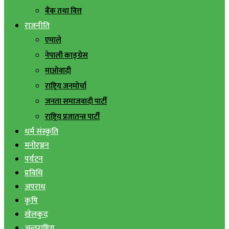
बैंक तथा वित्त
राजनीति
एमाले
नेपाली काङ्ग्रेस
माओवादी
राष्ट्रिय जनमोर्चा
जनता समाजवादी पार्टी
राष्ट्रिय प्रजातन्त्र पार्टी
धर्म संस्कृति
मनोरञ्जन
पर्यटन
प्रविधि
अपराध
कृषि
खेलकुद
अन्तराष्ट्रिय