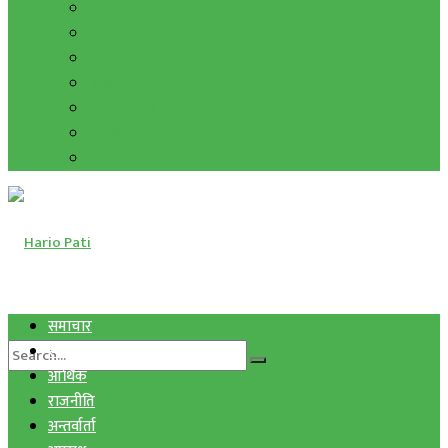
हाम्रो विचार
मुद्रा र विनिमय
सुनचाँदी
शिक्षा
कला साहित्य
अन्तर्वार्ता
फोटो ग्यालरी
समाचार
स्वास्थ्य
आर्थिक
राजनीति
अन्तर्वार्ता