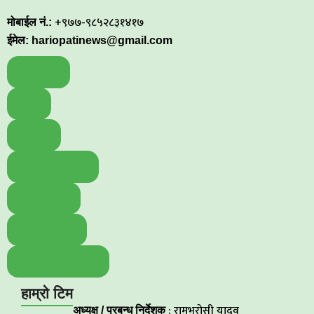
+९७७-९८५२८३१४१७
मोबाईल नं.:
ईमेल: hariopatinews@gmail.com
हाम्रो टि.भी.
भिडियो
पोडकास्ट
प्रीतिबाट युनिकोड
मिति परिवर्तन
बिज्ञापन डिस्प्ले
समाचार पठाउनुहोस
हाम्रो टिम
: रामभरोसी यादव
अध्यक्ष / प्रबन्ध निर्देशक