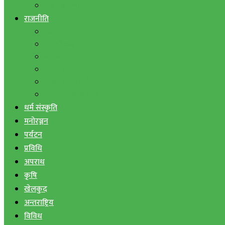
बैंक तथा वित्त
राजनीति
एमाले
नेपाली काङ्ग्रेस
माओवादी
राष्ट्रिय जनमोर्चा
जनता समाजवादी पार्टी
राष्ट्रिय प्रजातन्त्र पार्टी
धर्म संस्कृति
मनोरञ्जन
पर्यटन
प्रविधि
अपराध
कृषि
खेलकुद
अन्तराष्ट्रिय
विविध