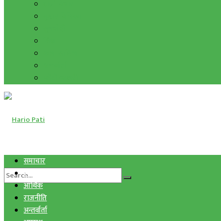
हाम्रो विचार
मुद्रा र विनिमय
सुनचाँदी
शिक्षा
कला साहित्य
अन्तर्वार्ता
फोटो ग्यालरी
समाचार
स्वास्थ्य
आर्थिक
राजनीति
अन्तर्वार्ता