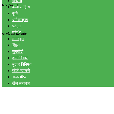
अपराध
No Result
कला साहित्य
कृषि
धर्म संस्कृति
पर्यटन
प्रविधि
View All Result
मनोरञ्जन
शिक्षा
सुनचाँदी
हाम्रो विचार
मुद्रा र विनिमय
फोटो ग्यालरी
अन्तराष्ट्रिय
खेल समाचार