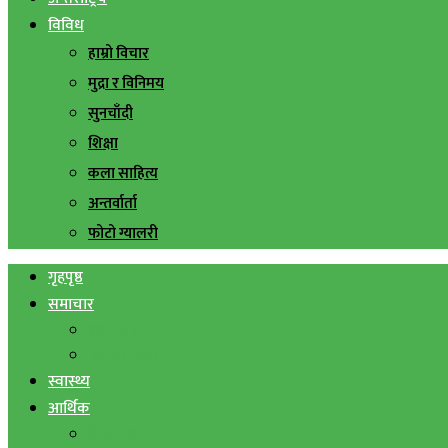
विविध
हाम्रो विचार
मुद्रा र विनिमय
सुनचाँदी
शिक्षा
कला साहित्य
अन्तर्वार्ता
फोटो ग्यालरी
गृहपृष्ठ
समाचार
स्थानिय समाचार
सिराहा बिशेष
स्वास्थ्य
आर्थिक
शेयर बजार