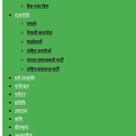
बैंक तथा वित्त
राजनीति
एमाले
नेपाली काङ्ग्रेस
माओवादी
राष्ट्रिय जनमोर्चा
जनता समाजवादी पार्टी
राष्ट्रिय प्रजातन्त्र पार्टी
धर्म संस्कृति
मनोरञ्जन
पर्यटन
प्रविधि
अपराध
कृषि
खेलकुद
अन्तराष्ट्रिय