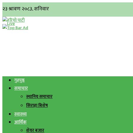
गृहपृष्ठ
समाचार
स्थानिय समाचार
सिराहा बिशेष
स्वास्थ्य
आर्थिक
शेयर बजार