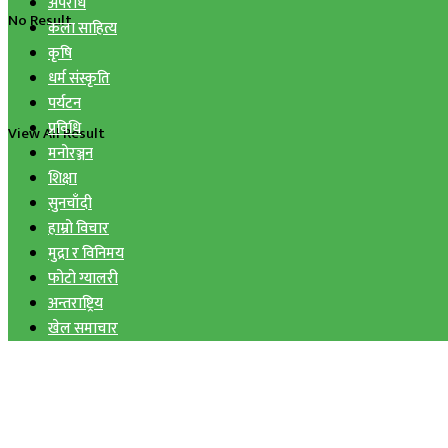
अपराध
No Result
कला साहित्य
कृषि
धर्म संस्कृति
पर्यटन
प्रविधि
View All Result
मनोरञ्जन
शिक्षा
सुनचाँदी
हाम्रो विचार
मुद्रा र विनिमय
फोटो ग्यालरी
अन्तराष्ट्रिय
खेल समाचार