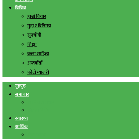
विविध
हाम्रो विचार
मुद्रा र विनिमय
सुनचाँदी
शिक्षा
कला साहित्य
अन्तर्वार्ता
फोटो ग्यालरी
गृहपृष्ठ
समाचार
स्थानिय समाचार
सिराहा बिशेष
स्वास्थ्य
आर्थिक
शेयर बजार