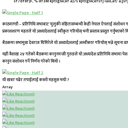
sf7df8f}F, % df3M k|ltlglw;ef a}7s k|ltlglw;efsf] laxLaf/ a;]s
काठमाण्डाै – प्रतिनिधि सभाबाट ‘मुलुकी संहितासम्बन्धी केही नेपाल ऐनलाई संशोधन 
प्रकाशशरण महतले याे अध्यादेशलाई स्वीकृत गरियोस् भनी प्रस्ताव प्रस्तुत गर्नुभएको थ
बैठकमा सभामुख देवराज घिमिरेले याे अध्यादेशलाई अस्वीकार गरियोस् भन्ने सूचना प
यही वैशाख २४ गतेको बैठकमा कानुनमन्त्री गुरुङले याे अध्यादेश प्रतिनिधि सभामा पेस
कानुन संशोधन गर्ने निर्णय गरेको थियो ।
यो खबर पढेर तपाईलाई कस्तो महसुस भयो ?
Array
0
0
0
0
0