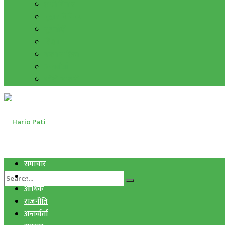
हाम्रो विचार
मुद्रा र विनिमय
सुनचाँदी
शिक्षा
कला साहित्य
अन्तर्वार्ता
फोटो ग्यालरी
समाचार
स्वास्थ्य
आर्थिक
राजनीति
अन्तर्वार्ता