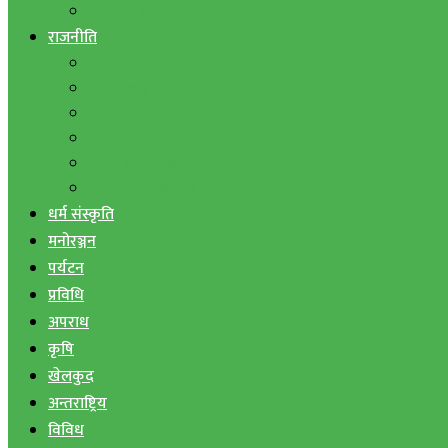
बैंक तथा वित्त
राजनीति
एमाले
नेपाली काङ्ग्रेस
माओवादी
राष्ट्रिय जनमोर्चा
जनता समाजवादी पार्टी
राष्ट्रिय प्रजातन्त्र पार्टी
धर्म संस्कृति
मनोरञ्जन
पर्यटन
प्रविधि
अपराध
कृषि
खेलकुद
अन्तराष्ट्रिय
विविध