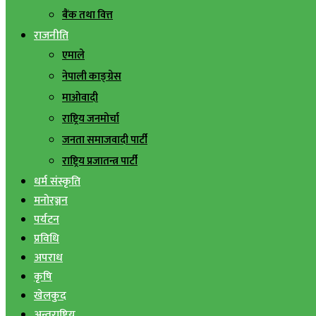
बैंक तथा वित्त
राजनीति
एमाले
नेपाली काङ्ग्रेस
माओवादी
राष्ट्रिय जनमोर्चा
जनता समाजवादी पार्टी
राष्ट्रिय प्रजातन्त्र पार्टी
धर्म संस्कृति
मनोरञ्जन
पर्यटन
प्रविधि
अपराध
कृषि
खेलकुद
अन्तराष्ट्रिय