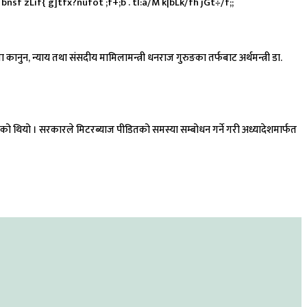
nsf zLif{ g]tfx?nufot ;f+;b . tl:a/M k|bLk/fh jGt÷/f;;
नुन, न्याय तथा संसदीय मामिलामन्त्री धनराज गुरुङका तर्फबाट अर्थमन्त्री डा.
ी भएको थियो । सरकारले मिटरब्याज पीडितको समस्या सम्बोधन गर्ने गरी अध्यादेशमार्फत