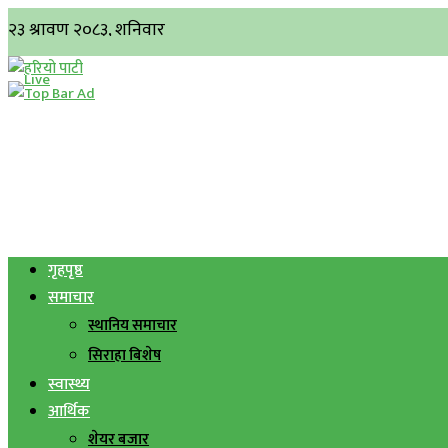
गृहपृष्ठ
समाचार
स्थानिय समाचार
सिराहा बिशेष
स्वास्थ्य
आर्थिक
शेयर बजार