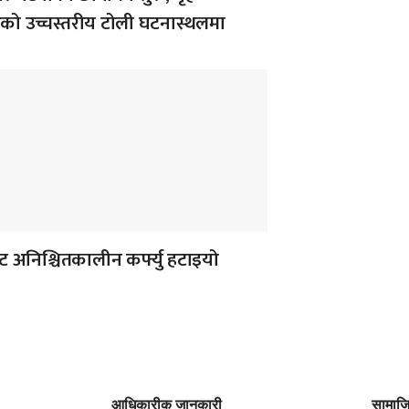
लयको उच्चस्तरीय टोली घटनास्थलमा
 अनिश्चितकालीन कर्फ्यु हटाइयो
आधिकारीक जानकारी
सामाज