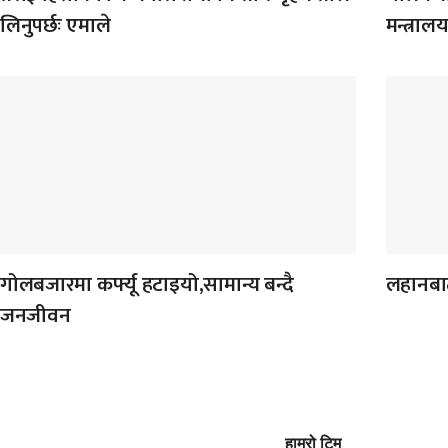
लिनुपर्छः एमाले
मन्त्रा
गोलबजारमा कर्फ्यू हटाइयो,सामान्य बन्दै
लहानबाट
जनजीवन
हाम्रो टिम