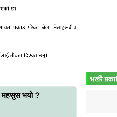
इएको छ।
णलगायत पक्राउ परेका बेला नेताहरूबीच
तालाई तीव्रता दिएका छन्।
भर्खरै प्रक
ो महसुस भयो ?