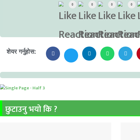
0
0
0
0
शेयर गर्नुहोस:
छुटाउनु भयो कि ?