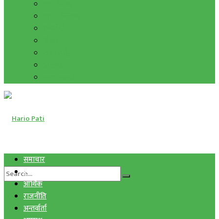
हाम्रो विचार
मुद्रा र विनिमय
सुनचाँदी
शिक्षा
कला साहित्य
अन्तर्वार्ता
फोटो ग्यालरी
समाचार
स्वास्थ्य
आर्थिक
राजनीति
अन्तर्वार्ता