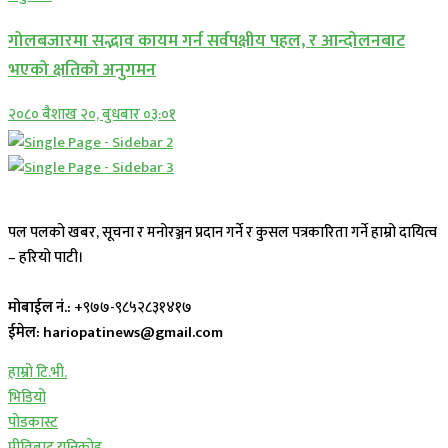
गोलबजारमा सद्भाव कायम गर्न सर्वपक्षीय पहल, र आन्दोलनबाट
भएको क्षतिको अनुगमन
२०८० बैशाख २०, बुधबार ०३:०१
पल पलको खबर, सूचना र मनोरञ्जन प्रदान गर्ने र कुसल पत्रकारिता गर्ने हाम्रो दायित्व
– हरियो पाटी।
मोबाईल नं.:
+९७७-९८५२८३१४१७
ईमेल: hariopatinews@gmail.com
हाम्रो टि.भी.
भिडियो
पोडकास्ट
प्रीतिबाट युनिकोड