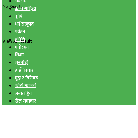
अपराध
No Result
कला साहित्य
कृषि
धर्म संस्कृति
पर्यटन
प्रविधि
View All Result
मनोरञ्जन
शिक्षा
सुनचाँदी
हाम्रो विचार
मुद्रा र विनिमय
फोटो ग्यालरी
अन्तराष्ट्रिय
खेल समाचार