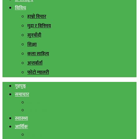
विविध
हाम्रो विचार
मुद्रा र विनिमय
सुनचाँदी
शिक्षा
कला साहित्य
अन्तर्वार्ता
फोटो ग्यालरी
गृहपृष्ठ
समाचार
स्थानिय समाचार
सिराहा बिशेष
स्वास्थ्य
आर्थिक
शेयर बजार