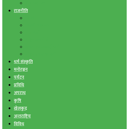
बैंक तथा वित्त
राजनीति
एमाले
नेपाली काङ्ग्रेस
माओवादी
राष्ट्रिय जनमोर्चा
जनता समाजवादी पार्टी
राष्ट्रिय प्रजातन्त्र पार्टी
धर्म संस्कृति
मनोरञ्जन
पर्यटन
प्रविधि
अपराध
कृषि
खेलकुद
अन्तराष्ट्रिय
विविध