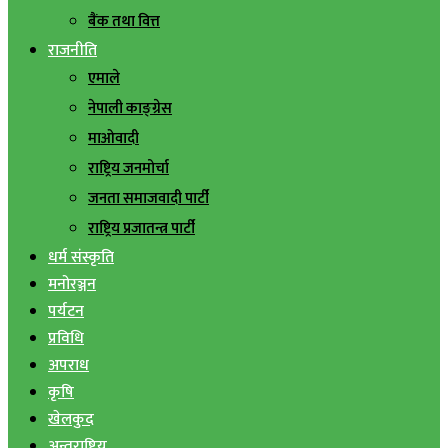
बैंक तथा वित्त
राजनीति
एमाले
नेपाली काङ्ग्रेस
माओवादी
राष्ट्रिय जनमोर्चा
जनता समाजवादी पार्टी
राष्ट्रिय प्रजातन्त्र पार्टी
धर्म संस्कृति
मनोरञ्जन
पर्यटन
प्रविधि
अपराध
कृषि
खेलकुद
अन्तराष्ट्रिय