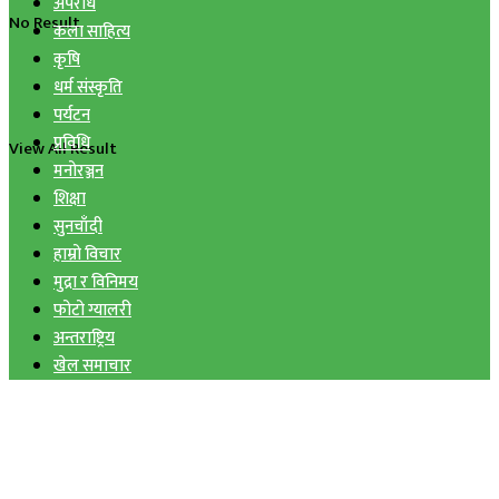
अपराध
No Result
कला साहित्य
कृषि
धर्म संस्कृति
पर्यटन
प्रविधि
View All Result
मनोरञ्जन
शिक्षा
सुनचाँदी
हाम्रो विचार
मुद्रा र विनिमय
फोटो ग्यालरी
अन्तराष्ट्रिय
खेल समाचार