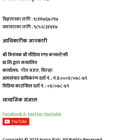
विज्ञापनका लागि : ९८११७६७२९७
समाचारका लागि : ९८५२८३१४१७
आधिकारीक जानकारी
श्री विनायक श्री मीडिया एण्ड कन्सल्टेन्सी
प्रा.लि.द्वारा सन्चालित
कार्यालय:
गोल बजार, सिराहा
आमसंचार प्राधिकरण दर्ता नं. :
म.प्र.०००४/०७८-७९
मिडिया काउन्सिल दर्ता नं. :
०४/०७८-७९
सामाजिक संजाल
Facebook
X-twitter
Youtube
Copyright © 2023 Hario Pati, All Rights Reserved.