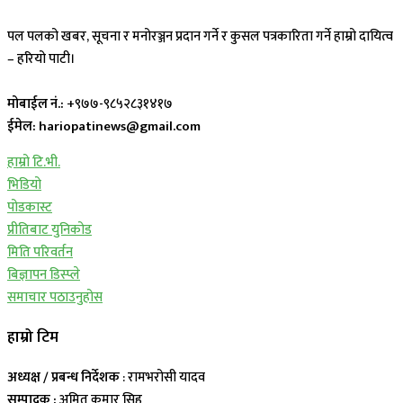
पल पलको खबर, सूचना र मनोरञ्जन प्रदान गर्ने र कुसल पत्रकारिता गर्ने हाम्रो दायित्व
– हरियो पाटी।
मोबाईल नं.:
+९७७-९८५२८३१४१७
ईमेल: hariopatinews@gmail.com
हाम्रो टि.भी.
भिडियो
पोडकास्ट
प्रीतिबाट युनिकोड
मिति परिवर्तन
बिज्ञापन डिस्प्ले
समाचार पठाउनुहोस
हाम्रो टिम
अध्यक्ष / प्रबन्ध निर्देशक
: रामभरोसी यादव
सम्पादक :
अमित कुमार सिह