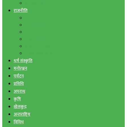
बैंक तथा वित्त
राजनीति
एमाले
नेपाली काङ्ग्रेस
माओवादी
राष्ट्रिय जनमोर्चा
जनता समाजवादी पार्टी
राष्ट्रिय प्रजातन्त्र पार्टी
धर्म संस्कृति
मनोरञ्जन
पर्यटन
प्रविधि
अपराध
कृषि
खेलकुद
अन्तराष्ट्रिय
विविध