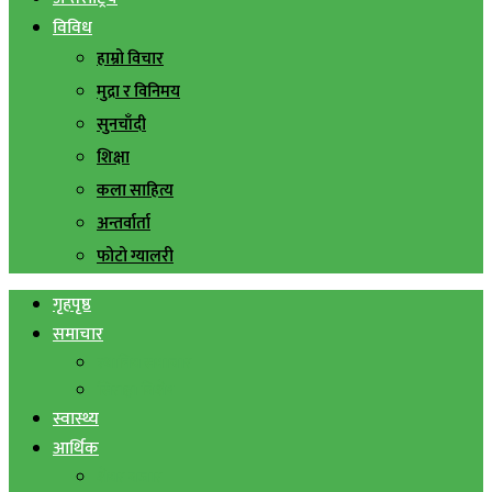
विविध
हाम्रो विचार
मुद्रा र विनिमय
सुनचाँदी
शिक्षा
कला साहित्य
अन्तर्वार्ता
फोटो ग्यालरी
गृहपृष्ठ
समाचार
स्थानिय समाचार
सिराहा बिशेष
स्वास्थ्य
आर्थिक
शेयर बजार