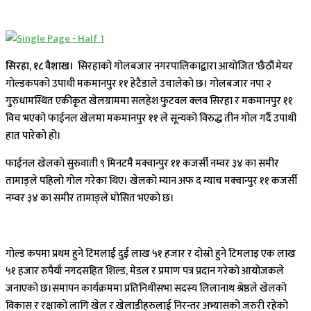
सिरहा, १८ वैशाख।
सिरहाको गोलबजार नगरपालिकाद्वारा आयोजित ‘छैठौं मेयर
गोल्डकपको उपाधी मकमानपुर ११ हेटैडाले उचालेको छ। गोलबजार नपा २
गुरुधामस्थित एकीकृत खेलग्राममा सलहेश फुटवल क्लव सिरहा र मकमानपुर ११
विच भएको फाईनल खेलमा मकमानपुर ११ ले सून्यको विरुद्ध तीन गोल गर्दै उपाधी
हात पारेको हो।
फाईनल खेलको सुरुवाती ९ मिनटमै मक्वान्पुर ११ कजर्सी नम्वर ३४ का समीर
तामाङ्ले पहिलो गोल गरेका थिए। खेलको म्यान अफ द म्याच मक्वान्पुर ११ कजर्सी
नम्वर ३४ का समीर तामाङ्ले घोसित भएको छ।
गोल्ड कपमा प्रथम हुने टिमलाई दुई लाख ५१ हजार र दोस्रो हुने टिमलाइ एक लाख
५१ हजार रुपैयाँ नगदसहित शिल्ड, मेडल र प्रमाण पत्र प्रदान गरेको आयोजकले
जनाएको छ।समापन कार्यक्रममा प्रतिनिधीसभा सदस्य लिलानाथ श्रेष्ठले खेलको
विकास र रक्षाको लागि खेल र खेलाडीहरुलाई निरन्तर अभ्यासको जरुरी रहेको