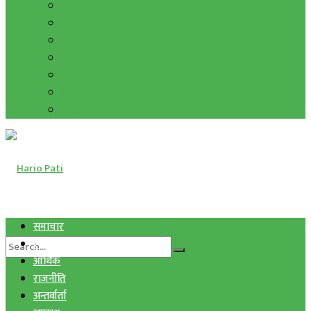
हाम्रो विचार
मुद्रा र विनिमय
सुनचाँदी
शिक्षा
कला साहित्य
अन्तर्वार्ता
फोटो ग्यालरी
समाचार
स्वास्थ्य
आर्थिक
राजनीति
अन्तर्वार्ता