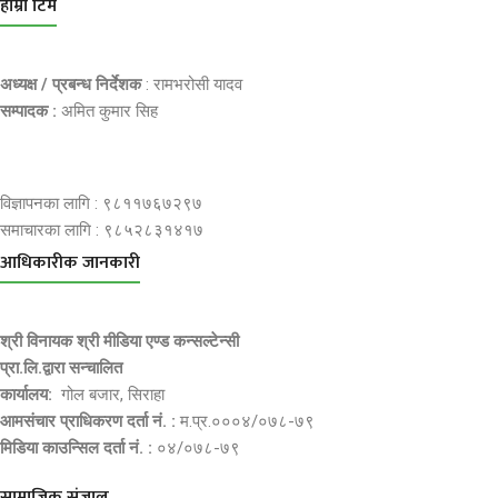
हाम्रो टिम
अध्यक्ष / प्रबन्ध निर्देशक
: रामभरोसी यादव
सम्पादक :
अमित कुमार सिह
विज्ञापनका लागि : ९८११७६७२९७
समाचारका लागि : ९८५२८३१४१७
आधिकारीक जानकारी
श्री विनायक श्री मीडिया एण्ड कन्सल्टेन्सी
प्रा.लि.द्वारा सन्चालित
कार्यालय:
गोल बजार, सिराहा
आमसंचार प्राधिकरण दर्ता नं. :
म.प्र.०००४/०७८-७९
मिडिया काउन्सिल दर्ता नं. :
०४/०७८-७९
सामाजिक संजाल