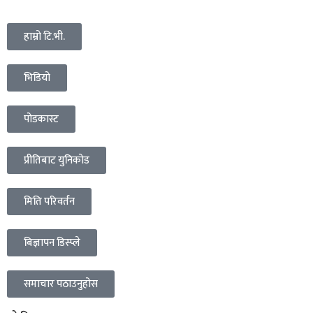
हाम्रो टि.भी.
भिडियो
पोडकास्ट
प्रीतिबाट युनिकोड
मिति परिवर्तन
बिज्ञापन डिस्प्ले
समाचार पठाउनुहोस