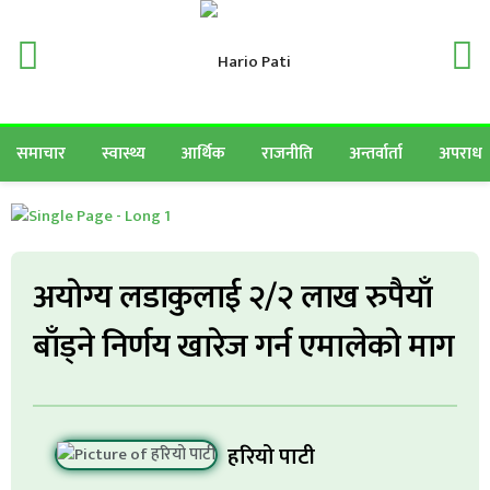
समाचार
स्वास्थ्य
आर्थिक
राजनीति
अन्तर्वार्ता
अपराध
अयाेग्य लडाकुलाई २/२ लाख रुपैयाँ
बाँड्ने निर्णय खारेज गर्न एमालेकाे माग
हरियो पाटी