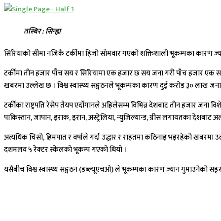
तस्बिर : सिन्ह्वा
सिरियाको सीमा नजिकै टर्कीमा हिजो साेमवार गएको शक्तिशाली भूकम्पका कारण ज्या
टर्कीमा तीन हजार पाँच सय र सिरियामा एक हजार छ सय जना गरी पाँच हजार एक सय 
खबरमा उल्लेख छ । विश्व स्वास्थ्य सङ्गठनले भूकम्पका कारण दुई करोड ३० लाख जना 
टर्कीका राष्ट्रपति रेसेप तैयप एर्दोगानले अहिलेसम्म विभिन्न देशबाट तीन हजार जन
पाकिस्तान, जापान, इराक, इरान, अस्ट्रेलिया, न्युजिल्यान्ड, ग्रीस लगायतका देशबाट अ
अत्यधिक चिसो, हिमपात र वर्षाले गर्दा उद्धार र राहतमा कठिनाइ भइरहेको खबरमा उल्ल
दशमलव ५ रेक्टर स्केलको भूकम्प गएको थियो ।
यसैबीच विश्व स्वास्थ्य सङ्गठन (डब्ल्यूएचओ) ले भूकम्पका कारण ज्यान गुमाउनेको सङ्ख