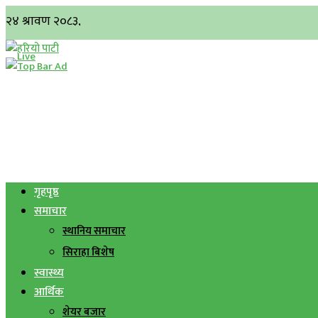
गृहपृष्ठ
समाचार
स्थानिय समाचार
सिराहा बिशेष
स्वास्थ्य
आर्थिक
शेयर बजार