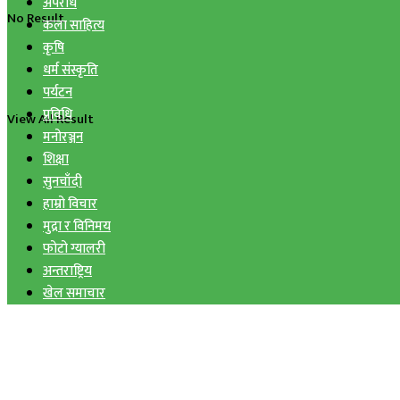
अपराध
No Result
कला साहित्य
कृषि
धर्म संस्कृति
पर्यटन
प्रविधि
View All Result
मनोरञ्जन
शिक्षा
सुनचाँदी
हाम्रो विचार
मुद्रा र विनिमय
फोटो ग्यालरी
अन्तराष्ट्रिय
खेल समाचार