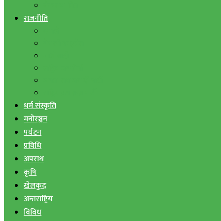
बैंक तथा वित्त
राजनीति
एमाले
नेपाली काङ्ग्रेस
माओवादी
राष्ट्रिय जनमोर्चा
जनता समाजवादी पार्टी
राष्ट्रिय प्रजातन्त्र पार्टी
धर्म संस्कृति
मनोरञ्जन
पर्यटन
प्रविधि
अपराध
कृषि
खेलकुद
अन्तराष्ट्रिय
विविध