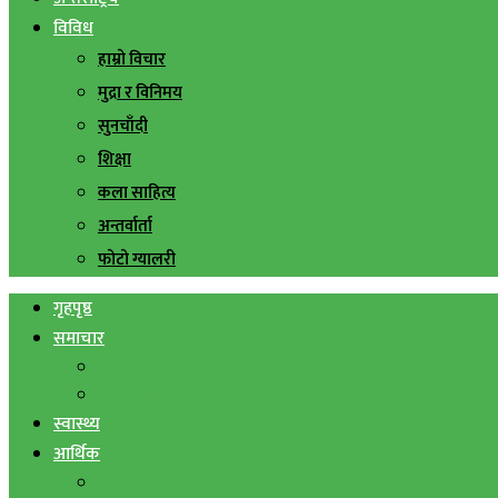
विविध
हाम्रो विचार
मुद्रा र विनिमय
सुनचाँदी
शिक्षा
कला साहित्य
अन्तर्वार्ता
फोटो ग्यालरी
गृहपृष्ठ
समाचार
स्थानिय समाचार
सिराहा बिशेष
स्वास्थ्य
आर्थिक
शेयर बजार