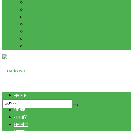
हाम्रो विचार
मुद्रा र विनिमय
सुनचाँदी
शिक्षा
कला साहित्य
अन्तर्वार्ता
फोटो ग्यालरी
समाचार
स्वास्थ्य
आर्थिक
राजनीति
अन्तर्वार्ता