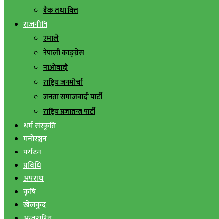
बैंक तथा वित्त
राजनीति
एमाले
नेपाली काङ्ग्रेस
माओवादी
राष्ट्रिय जनमोर्चा
जनता समाजवादी पार्टी
राष्ट्रिय प्रजातन्त्र पार्टी
धर्म संस्कृति
मनोरञ्जन
पर्यटन
प्रविधि
अपराध
कृषि
खेलकुद
अन्तराष्ट्रिय