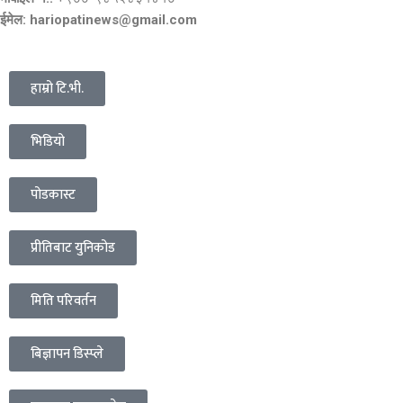
ईमेल: hariopatinews@gmail.com
हाम्रो टि.भी.
भिडियो
पोडकास्ट
प्रीतिबाट युनिकोड
मिति परिवर्तन
बिज्ञापन डिस्प्ले