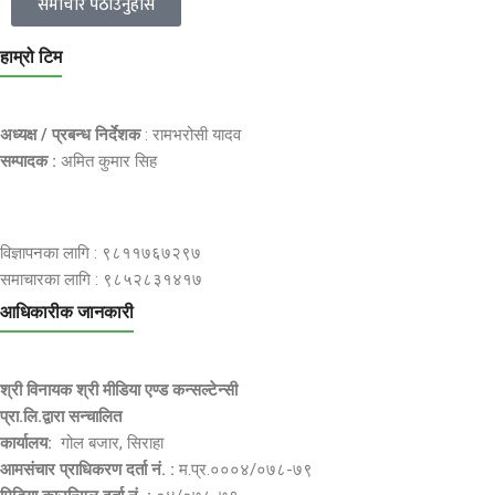
समाचार पठाउनुहोस
हाम्रो टिम
अध्यक्ष / प्रबन्ध निर्देशक
: रामभरोसी यादव
सम्पादक :
अमित कुमार सिह
विज्ञापनका लागि : ९८११७६७२९७
समाचारका लागि : ९८५२८३१४१७
आधिकारीक जानकारी
श्री विनायक श्री मीडिया एण्ड कन्सल्टेन्सी
प्रा.लि.द्वारा सन्चालित
कार्यालय:
गोल बजार, सिराहा
आमसंचार प्राधिकरण दर्ता नं. :
म.प्र.०००४/०७८-७९