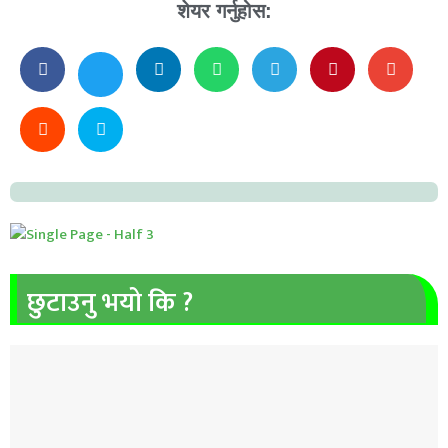
शेयर गर्नुहोस:
छुटाउनु भयो कि ?