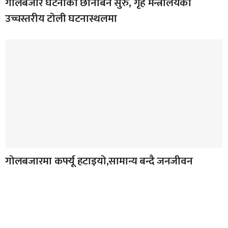
गोलबजार घटनाको छानबिन सुरु, गृह मन्त्रालयको
उच्चस्तरीय टोली घटनास्थलमा
गोलबजारमा कर्फ्यू हटाइयो,सामान्य बन्दै जनजीवन