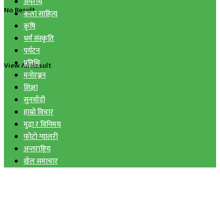
अपराध
No Result
कला साहित्य
कृषि
धर्म संस्कृति
पर्यटन
प्रविधि
View All Result
मनोरञ्जन
शिक्षा
सुनचाँदी
हाम्रो विचार
मुद्रा र विनिमय
फोटो ग्यालरी
अन्तराष्ट्रिय
खेल समाचार