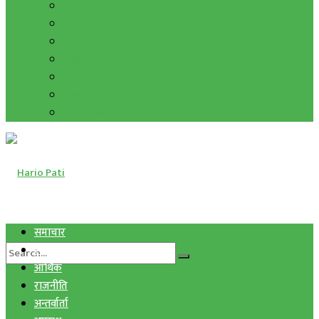
हाम्रो विचार
मुद्रा र विनिमय
सुनचाँदी
शिक्षा
कला साहित्य
अन्तर्वार्ता
फोटो ग्यालरी
समाचार
स्वास्थ्य
आर्थिक
राजनीति
अन्तर्वार्ता