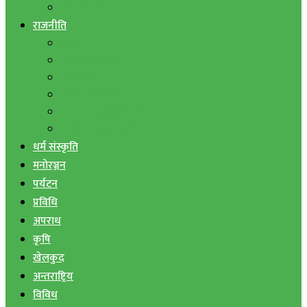
बैंक तथा वित्त
राजनीति
एमाले
नेपाली काङ्ग्रेस
माओवादी
राष्ट्रिय जनमोर्चा
जनता समाजवादी पार्टी
राष्ट्रिय प्रजातन्त्र पार्टी
धर्म संस्कृति
मनोरञ्जन
पर्यटन
प्रविधि
अपराध
कृषि
खेलकुद
अन्तराष्ट्रिय
विविध