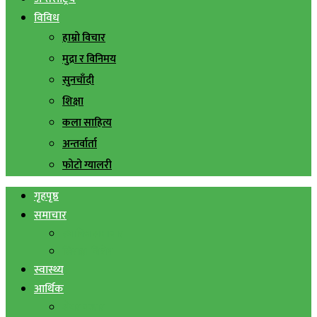
विविध
हाम्रो विचार
मुद्रा र विनिमय
सुनचाँदी
शिक्षा
कला साहित्य
अन्तर्वार्ता
फोटो ग्यालरी
गृहपृष्ठ
समाचार
स्थानिय समाचार
सिराहा बिशेष
स्वास्थ्य
आर्थिक
शेयर बजार