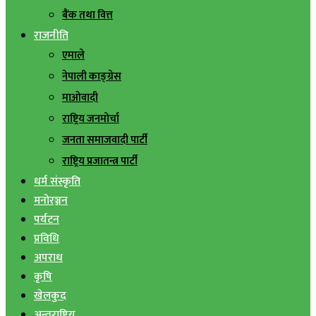
बैंक तथा वित्त
राजनीति
एमाले
नेपाली काङ्ग्रेस
माओवादी
राष्ट्रिय जनमोर्चा
जनता समाजवादी पार्टी
राष्ट्रिय प्रजातन्त्र पार्टी
धर्म संस्कृति
मनोरञ्जन
पर्यटन
प्रविधि
अपराध
कृषि
खेलकुद
अन्तराष्ट्रिय