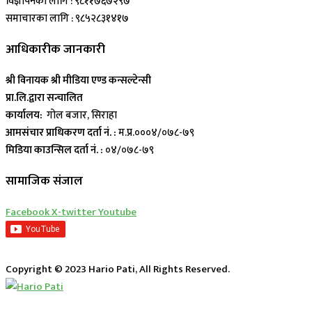
विज्ञापनका लागि : ९८११७६७२९७
समाचारका लागि : ९८५२८३१४१७
आधिकारीक जानकारी
श्री विनायक श्री मीडिया एण्ड कन्सल्टेन्सी
प्रा.लि.द्वारा सन्चालित
कार्यालय:
गोल बजार, सिराहा
आमसंचार प्राधिकरण दर्ता नं. :
म.प्र.०००४/०७८-७९
मिडिया काउन्सिल दर्ता नं. :
०४/०७८-७९
सामाजिक संजाल
Facebook
X-twitter
Youtube
Copyright © 2023 Hario Pati, All Rights Reserved.
लाईभ कार्यक्रम