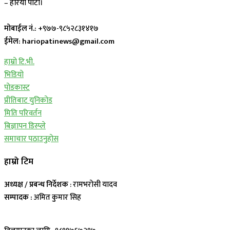
– हरियो पाटी।
मोबाईल नं.:
+९७७-९८५२८३१४१७
ईमेल: hariopatinews@gmail.com
हाम्रो टि.भी.
भिडियो
पोडकास्ट
प्रीतिबाट युनिकोड
मिति परिवर्तन
बिज्ञापन डिस्प्ले
समाचार पठाउनुहोस
हाम्रो टिम
अध्यक्ष / प्रबन्ध निर्देशक
: रामभरोसी यादव
सम्पादक :
अमित कुमार सिह