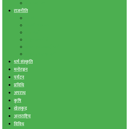
बैंक तथा वित्त
राजनीति
एमाले
नेपाली काङ्ग्रेस
माओवादी
राष्ट्रिय जनमोर्चा
जनता समाजवादी पार्टी
राष्ट्रिय प्रजातन्त्र पार्टी
धर्म संस्कृति
मनोरञ्जन
पर्यटन
प्रविधि
अपराध
कृषि
खेलकुद
अन्तराष्ट्रिय
विविध