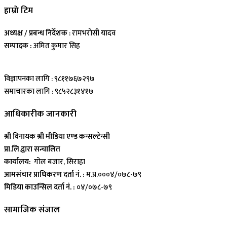
हाम्रो टिम
अध्यक्ष / प्रबन्ध निर्देशक
: रामभरोसी यादव
सम्पादक :
अमित कुमार सिह
विज्ञापनका लागि : ९८११७६७२९७
समाचारका लागि : ९८५२८३१४१७
आधिकारीक जानकारी
श्री विनायक श्री मीडिया एण्ड कन्सल्टेन्सी
प्रा.लि.द्वारा सन्चालित
कार्यालय:
गोल बजार, सिराहा
आमसंचार प्राधिकरण दर्ता नं. :
म.प्र.०००४/०७८-७९
मिडिया काउन्सिल दर्ता नं. :
०४/०७८-७९
सामाजिक संजाल