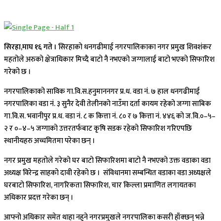
सिरहा,माघ १६ गते ।
सिरहाको धनगढीमाई नगरपालिकाका नगर प्रमुख शिवशंकर
महतोले अरुको क्षेत्राधिकार मिच्दै बाटो नै नभएको जग्गालाई बाटो भएको सिफारिश
गरेको छ ।
नगरपालिकाको साविक गा.वि.स.हनुमाननगर प्र.ध. वडा नं. ७ हाल धनगढीमाई
नगरपालिका वडा नं. ३ सुनैर देवी तेलीनको नाउँमा दर्ता कायम रहेको जग्गा साबिक
गा.वि.स. भवानीपुर प्र.ध. वडा नं. ८ क कित्ता नं. ८० र ७ कित्ता नं. ४४६ को ज.वि.०–५–
२ र ०–४–५ जग्गाको उत्तरतर्फबाट कृषि सडक रहेको सिफारिश गरिएपछि
स्थानीयहरु अच्चमितमा परेका छन् ।
नगर प्रमुख महतोले गरेको घर बाटो सिफारिशमा बाटो नै नभएको उक्त वडाका वडा
अध्यक्ष विरेन्द्र साहको दावी रहेको छ । संविधानमा सम्बन्धित वडाका वडा अध्यक्षले
घरबाटो सिफारिश, नागरिकता सिफारिश, चार किल्ला प्रमाणित लगायतका
अधिकार प्रदत्त गरेका छन् ।
आफ्नो अधिकार समेत थाहा नहुने नगरप्रमुखले नगरपालिका कसरी हाँक्छन् भन्ने