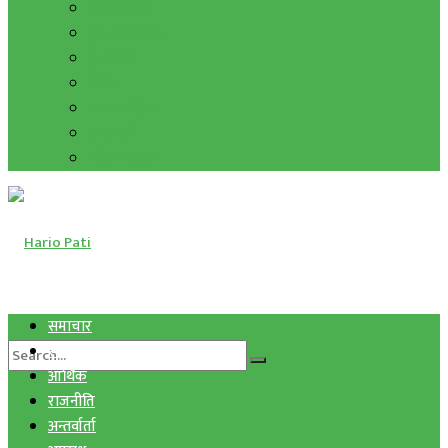
हाम्रो विचार
मुद्रा र विनिमय
सुनचाँदी
शिक्षा
कला साहित्य
अन्तर्वार्ता
फोटो ग्यालरी
समाचार
स्वास्थ्य
आर्थिक
राजनीति
अन्तर्वार्ता