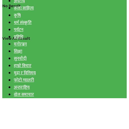
अपराध
No Result
कला साहित्य
कृषि
धर्म संस्कृति
पर्यटन
प्रविधि
View All Result
मनोरञ्जन
शिक्षा
सुनचाँदी
हाम्रो विचार
मुद्रा र विनिमय
फोटो ग्यालरी
अन्तराष्ट्रिय
खेल समाचार