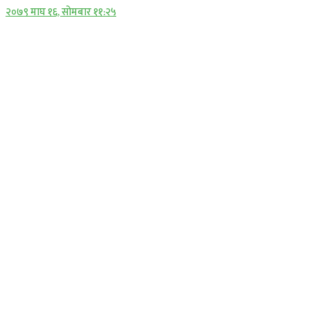
२०७९ माघ १६, सोमबार ११:२५