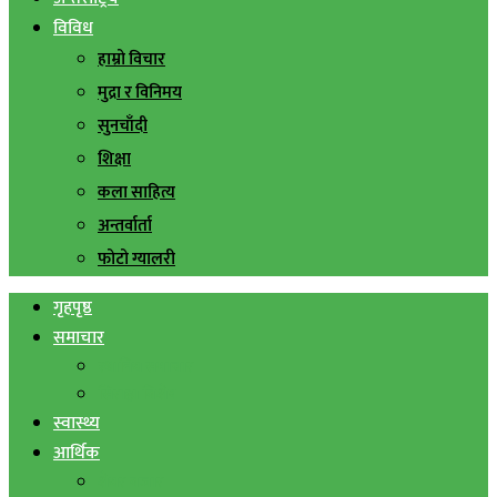
विविध
हाम्रो विचार
मुद्रा र विनिमय
सुनचाँदी
शिक्षा
कला साहित्य
अन्तर्वार्ता
फोटो ग्यालरी
गृहपृष्ठ
समाचार
स्थानिय समाचार
सिराहा बिशेष
स्वास्थ्य
आर्थिक
शेयर बजार