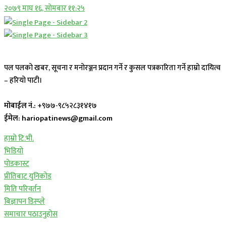
२०७९ माघ १६, सोमबार ११:२५
पल पलको खबर, सूचना र मनोरञ्जन प्रदान गर्ने र कुसल पत्रकारिता गर्ने हाम्रो दायित्व
– हरियो पाटी।
मोबाईल नं.:
+९७७-९८५२८३१४१७
ईमेल: hariopatinews@gmail.com
हाम्रो टि.भी.
भिडियो
पोडकास्ट
प्रीतिबाट युनिकोड
मिति परिवर्तन
बिज्ञापन डिस्प्ले
समाचार पठाउनुहोस