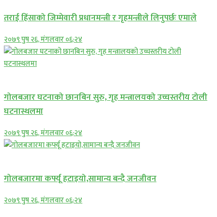
तराई हिंसाको जिम्मेवारी प्रधानमन्त्री र गृहमन्त्रीले लिनुपर्छः एमाले
२०७९ पुष २६, मंगलवार ०६:२४
प्रमुख सामाचार
गोलबजार घटनाको छानबिन सुरु, गृह मन्त्रालयको उच्चस्तरीय टोली
घटनास्थलमा
२०७९ पुष २६, मंगलवार ०६:२४
प्रमुख सामाचार
गोलबजारमा कर्फ्यू हटाइयो,सामान्य बन्दै जनजीवन
२०७९ पुष २६, मंगलवार ०६:२४