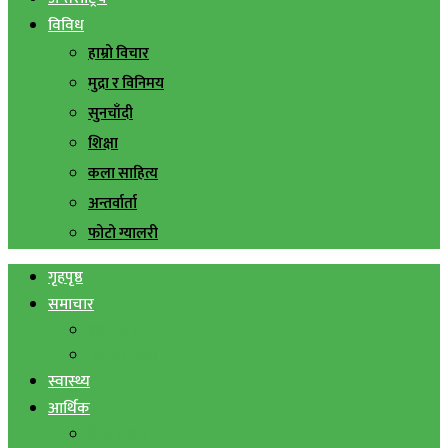
विविध
हाम्रो विचार
मुद्रा र विनिमय
सुनचाँदी
शिक्षा
कला साहित्य
अन्तर्वार्ता
फोटो ग्यालरी
गृहपृष्ठ
समाचार
स्थानिय समाचार
सिराहा बिशेष
स्वास्थ्य
आर्थिक
शेयर बजार