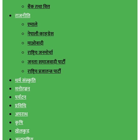
बैंक तथा वित्त
राजनीति
एमाले
नेपाली काङ्ग्रेस
माओवादी
राष्ट्रिय जनमोर्चा
जनता समाजवादी पार्टी
राष्ट्रिय प्रजातन्त्र पार्टी
धर्म संस्कृति
मनोरञ्जन
पर्यटन
प्रविधि
अपराध
कृषि
खेलकुद
अन्तराष्ट्रिय