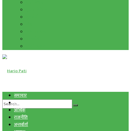
हाम्रो विचार
मुद्रा र विनिमय
सुनचाँदी
शिक्षा
कला साहित्य
अन्तर्वार्ता
फोटो ग्यालरी
समाचार
स्वास्थ्य
आर्थिक
राजनीति
अन्तर्वार्ता