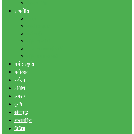
बैंक तथा वित्त
राजनीति
एमाले
नेपाली काङ्ग्रेस
माओवादी
राष्ट्रिय जनमोर्चा
जनता समाजवादी पार्टी
राष्ट्रिय प्रजातन्त्र पार्टी
धर्म संस्कृति
मनोरञ्जन
पर्यटन
प्रविधि
अपराध
कृषि
खेलकुद
अन्तराष्ट्रिय
विविध