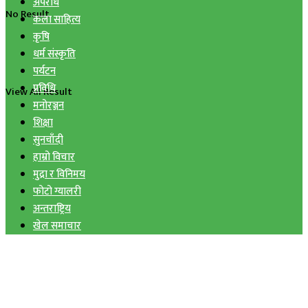
अपराध
No Result
कला साहित्य
कृषि
धर्म संस्कृति
पर्यटन
प्रविधि
View All Result
मनोरञ्जन
शिक्षा
सुनचाँदी
हाम्रो विचार
मुद्रा र विनिमय
फोटो ग्यालरी
अन्तराष्ट्रिय
खेल समाचार