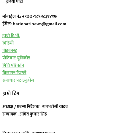
– हरियो पाटी।
मोबाईल नं.:
+९७७-९८५२८३१४१७
ईमेल: hariopatinews@gmail.com
हाम्रो टि.भी.
भिडियो
पोडकास्ट
प्रीतिबाट युनिकोड
मिति परिवर्तन
बिज्ञापन डिस्प्ले
समाचार पठाउनुहोस
हाम्रो टिम
अध्यक्ष / प्रबन्ध निर्देशक
: रामभरोसी यादव
सम्पादक :
अमित कुमार सिह