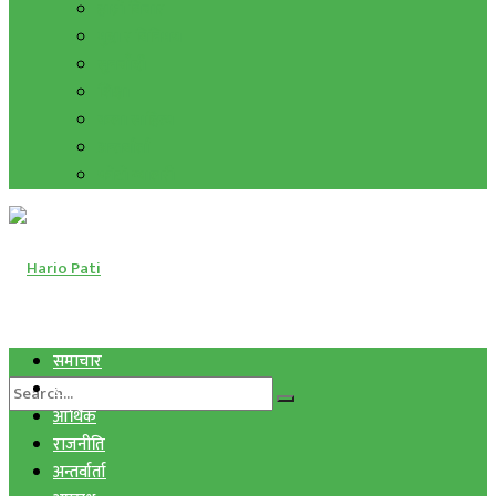
हाम्रो विचार
मुद्रा र विनिमय
सुनचाँदी
शिक्षा
कला साहित्य
अन्तर्वार्ता
फोटो ग्यालरी
समाचार
स्वास्थ्य
आर्थिक
राजनीति
अन्तर्वार्ता