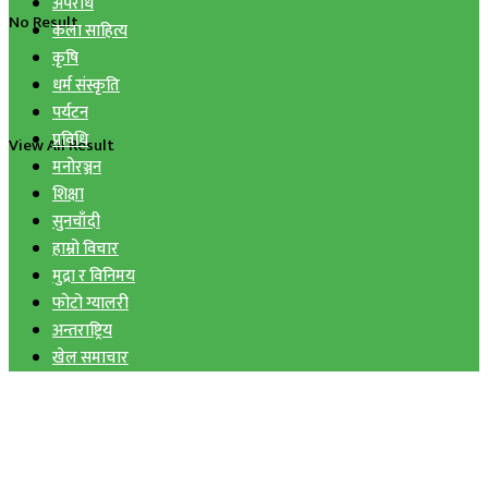
अपराध
No Result
कला साहित्य
कृषि
धर्म संस्कृति
पर्यटन
प्रविधि
View All Result
मनोरञ्जन
शिक्षा
सुनचाँदी
हाम्रो विचार
मुद्रा र विनिमय
फोटो ग्यालरी
अन्तराष्ट्रिय
खेल समाचार