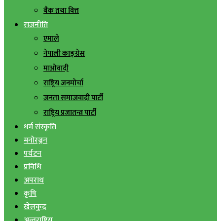
बैंक तथा वित्त
राजनीति
एमाले
नेपाली काङ्ग्रेस
माओवादी
राष्ट्रिय जनमोर्चा
जनता समाजवादी पार्टी
राष्ट्रिय प्रजातन्त्र पार्टी
धर्म संस्कृति
मनोरञ्जन
पर्यटन
प्रविधि
अपराध
कृषि
खेलकुद
अन्तराष्ट्रिय