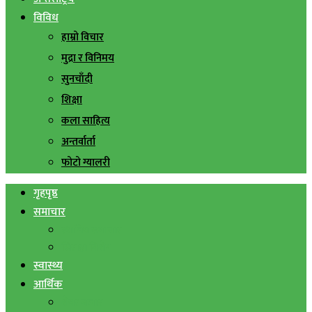
विविध
हाम्रो विचार
मुद्रा र विनिमय
सुनचाँदी
शिक्षा
कला साहित्य
अन्तर्वार्ता
फोटो ग्यालरी
गृहपृष्ठ
समाचार
स्थानिय समाचार
सिराहा बिशेष
स्वास्थ्य
आर्थिक
शेयर बजार