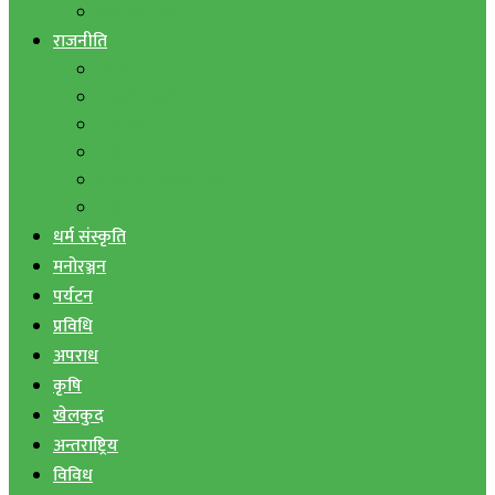
बैंक तथा वित्त
राजनीति
एमाले
नेपाली काङ्ग्रेस
माओवादी
राष्ट्रिय जनमोर्चा
जनता समाजवादी पार्टी
राष्ट्रिय प्रजातन्त्र पार्टी
धर्म संस्कृति
मनोरञ्जन
पर्यटन
प्रविधि
अपराध
कृषि
खेलकुद
अन्तराष्ट्रिय
विविध