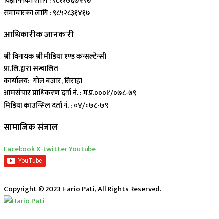
विज्ञापनका लागि : ९८११७६७२९७
समाचारका लागि : ९८५२८३१४१७
आधिकारीक जानकारी
श्री विनायक श्री मीडिया एण्ड कन्सल्टेन्सी
प्रा.लि.द्वारा सन्चालित
कार्यालय:
गोल बजार, सिराहा
आमसंचार प्राधिकरण दर्ता नं. :
म.प्र.०००४/०७८-७९
मिडिया काउन्सिल दर्ता नं. :
०४/०७८-७९
सामाजिक संजाल
Facebook
X-twitter
Youtube
Copyright © 2023 Hario Pati, All Rights Reserved.
लाईभ कार्यक्रम