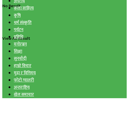
अपराध
No Result
कला साहित्य
कृषि
धर्म संस्कृति
पर्यटन
प्रविधि
View All Result
मनोरञ्जन
शिक्षा
सुनचाँदी
हाम्रो विचार
मुद्रा र विनिमय
फोटो ग्यालरी
अन्तराष्ट्रिय
खेल समाचार