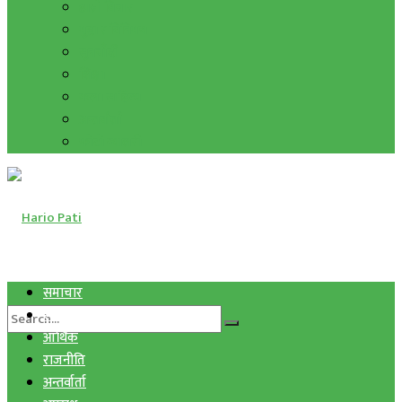
हाम्रो विचार
मुद्रा र विनिमय
सुनचाँदी
शिक्षा
कला साहित्य
अन्तर्वार्ता
फोटो ग्यालरी
समाचार
स्वास्थ्य
आर्थिक
राजनीति
अन्तर्वार्ता