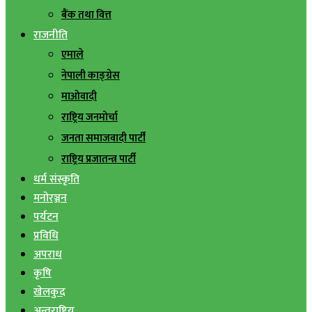
बैंक तथा वित्त
राजनीति
एमाले
नेपाली काङ्ग्रेस
माओवादी
राष्ट्रिय जनमोर्चा
जनता समाजवादी पार्टी
राष्ट्रिय प्रजातन्त्र पार्टी
धर्म संस्कृति
मनोरञ्जन
पर्यटन
प्रविधि
अपराध
कृषि
खेलकुद
अन्तराष्ट्रिय