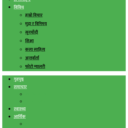
विविध
हाम्रो विचार
मुद्रा र विनिमय
सुनचाँदी
शिक्षा
कला साहित्य
अन्तर्वार्ता
फोटो ग्यालरी
गृहपृष्ठ
समाचार
स्थानिय समाचार
सिराहा बिशेष
स्वास्थ्य
आर्थिक
शेयर बजार