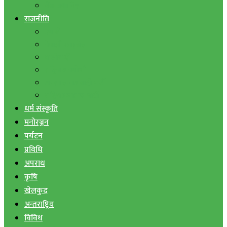
बैंक तथा वित्त
राजनीति
एमाले
नेपाली काङ्ग्रेस
माओवादी
राष्ट्रिय जनमोर्चा
जनता समाजवादी पार्टी
राष्ट्रिय प्रजातन्त्र पार्टी
धर्म संस्कृति
मनोरञ्जन
पर्यटन
प्रविधि
अपराध
कृषि
खेलकुद
अन्तराष्ट्रिय
विविध