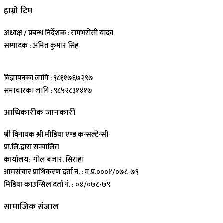
हाम्रो टिम
अध्यक्ष / प्रबन्ध निर्देशक
: रामभरोसी यादव
सम्पादक :
अमित कुमार सिह
विज्ञापनका लागि : ९८११७६७२९७
समाचारका लागि : ९८५२८३१४१७
आधिकारीक जानकारी
श्री विनायक श्री मीडिया एण्ड कन्सल्टेन्सी
प्रा.लि.द्वारा सन्चालित
कार्यालय:
गोल बजार, सिराहा
आमसंचार प्राधिकरण दर्ता नं. :
म.प्र.०००४/०७८-७९
मिडिया काउन्सिल दर्ता नं. :
०४/०७८-७९
सामाजिक संजाल