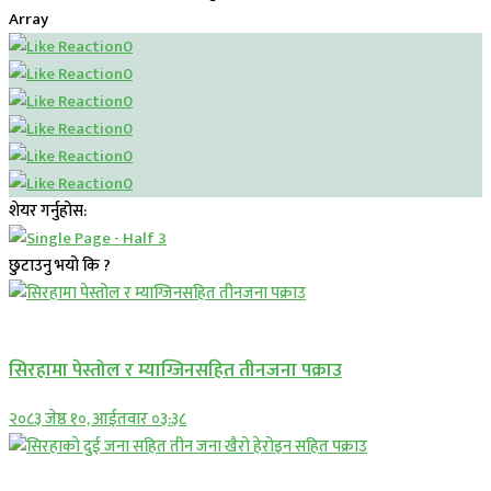
Array
0
0
0
0
0
0
शेयर गर्नुहोस:
छुटाउनु भयो कि ?
प्रमुख सामाचार
सिरहामा पेस्तोल र म्याग्जिनसहित तीनजना पक्राउ
२०८३ जेष्ठ १०, आईतवार ०३:३८
समाचार