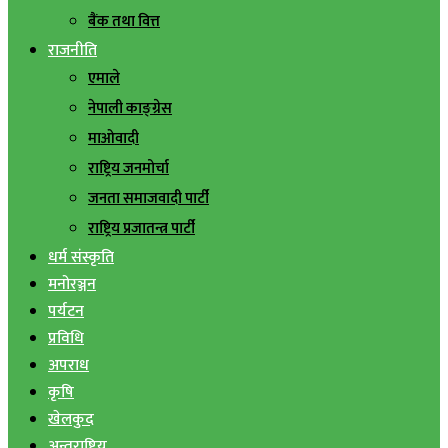
बैंक तथा वित्त
राजनीति
एमाले
नेपाली काङ्ग्रेस
माओवादी
राष्ट्रिय जनमोर्चा
जनता समाजवादी पार्टी
राष्ट्रिय प्रजातन्त्र पार्टी
धर्म संस्कृति
मनोरञ्जन
पर्यटन
प्रविधि
अपराध
कृषि
खेलकुद
अन्तराष्ट्रिय