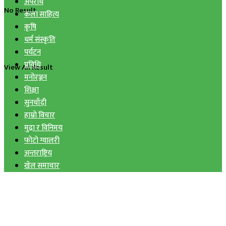
अपराध
No Result
कला साहित्य
कृषि
धर्म संस्कृति
पर्यटन
प्रविधि
View All Result
मनोरञ्जन
शिक्षा
सुनचाँदी
हाम्रो विचार
मुद्रा र विनिमय
फोटो ग्यालरी
अन्तराष्ट्रिय
खेल समाचार