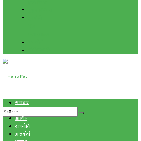
हाम्रो विचार
मुद्रा र विनिमय
सुनचाँदी
शिक्षा
कला साहित्य
अन्तर्वार्ता
फोटो ग्यालरी
समाचार
स्वास्थ्य
आर्थिक
राजनीति
अन्तर्वार्ता