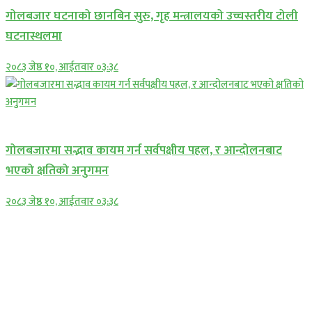
गोलबजार घटनाको छानबिन सुरु, गृह मन्त्रालयको उच्चस्तरीय टोली
घटनास्थलमा
२०८३ जेष्ठ १०, आईतवार ०३:३८
प्रमुख सामाचार
गोलबजारमा सद्भाव कायम गर्न सर्वपक्षीय पहल, र आन्दोलनबाट
भएको क्षतिको अनुगमन
२०८३ जेष्ठ १०, आईतवार ०३:३८