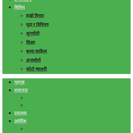
विविध
हाम्रो विचार
मुद्रा र विनिमय
सुनचाँदी
शिक्षा
कला साहित्य
अन्तर्वार्ता
फोटो ग्यालरी
गृहपृष्ठ
समाचार
स्थानिय समाचार
सिराहा बिशेष
स्वास्थ्य
आर्थिक
शेयर बजार