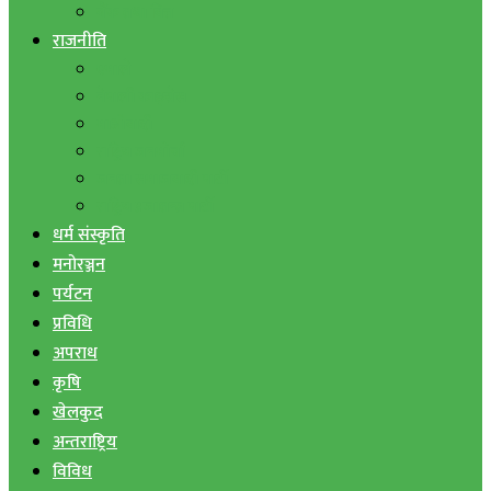
बैंक तथा वित्त
राजनीति
एमाले
नेपाली काङ्ग्रेस
माओवादी
राष्ट्रिय जनमोर्चा
जनता समाजवादी पार्टी
राष्ट्रिय प्रजातन्त्र पार्टी
धर्म संस्कृति
मनोरञ्जन
पर्यटन
प्रविधि
अपराध
कृषि
खेलकुद
अन्तराष्ट्रिय
विविध