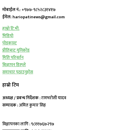
मोबाईल नं.:
+९७७-९८५२८३१४१७
ईमेल: hariopatinews@gmail.com
हाम्रो टि.भी.
भिडियो
पोडकास्ट
प्रीतिबाट युनिकोड
मिति परिवर्तन
बिज्ञापन डिस्प्ले
समाचार पठाउनुहोस
हाम्रो टिम
अध्यक्ष / प्रबन्ध निर्देशक
: रामभरोसी यादव
सम्पादक :
अमित कुमार सिह
विज्ञापनका लागि : ९८११७६७२९७