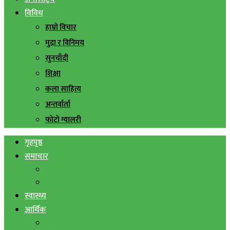
विविध
हाम्रो विचार
मुद्रा र विनिमय
सुनचाँदी
शिक्षा
कला साहित्य
अन्तर्वार्ता
फोटो ग्यालरी
गृहपृष्ठ
समाचार
स्थानिय समाचार
सिराहा बिशेष
स्वास्थ्य
आर्थिक
शेयर बजार