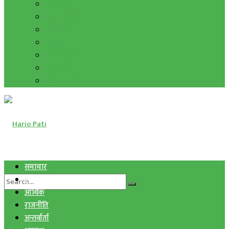
हाम्रो विचार
मुद्रा र विनिमय
सुनचाँदी
शिक्षा
कला साहित्य
अन्तर्वार्ता
फोटो ग्यालरी
समाचार
स्वास्थ्य
आर्थिक
राजनीति
अन्तर्वार्ता