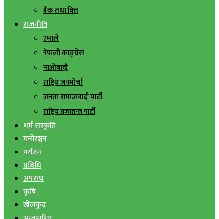
बैंक तथा वित्त
राजनीति
एमाले
नेपाली काङ्ग्रेस
माओवादी
राष्ट्रिय जनमोर्चा
जनता समाजवादी पार्टी
राष्ट्रिय प्रजातन्त्र पार्टी
धर्म संस्कृति
मनोरञ्जन
पर्यटन
प्रविधि
अपराध
कृषि
खेलकुद
अन्तराष्ट्रिय