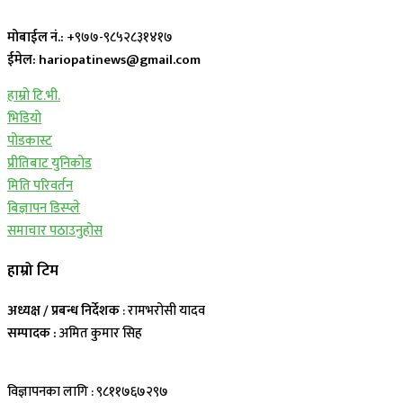
मोबाईल नं.:
+९७७-९८५२८३१४१७
ईमेल: hariopatinews@gmail.com
हाम्रो टि.भी.
भिडियो
पोडकास्ट
प्रीतिबाट युनिकोड
मिति परिवर्तन
बिज्ञापन डिस्प्ले
समाचार पठाउनुहोस
हाम्रो टिम
अध्यक्ष / प्रबन्ध निर्देशक
: रामभरोसी यादव
सम्पादक :
अमित कुमार सिह
विज्ञापनका लागि : ९८११७६७२९७