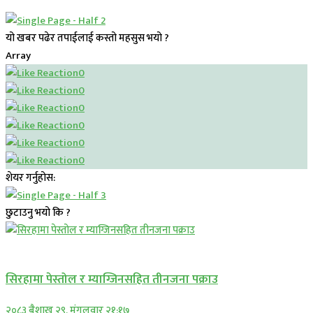
यो खबर पढेर तपाईलाई कस्तो महसुस भयो ?
Array
0
0
0
0
0
0
शेयर गर्नुहोस:
छुटाउनु भयो कि ?
प्रमुख सामाचार
सिरहामा पेस्तोल र म्याग्जिनसहित तीनजना पक्राउ
२०८३ बैशाख २९, मंगलवार २१:१७