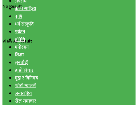
अपराध
No Result
कला साहित्य
कृषि
धर्म संस्कृति
पर्यटन
प्रविधि
View All Result
मनोरञ्जन
शिक्षा
सुनचाँदी
हाम्रो विचार
मुद्रा र विनिमय
फोटो ग्यालरी
अन्तराष्ट्रिय
खेल समाचार