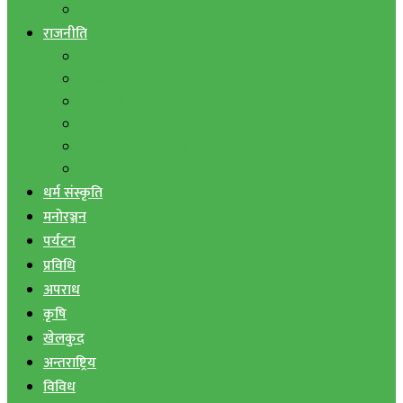
बैंक तथा वित्त
राजनीति
एमाले
नेपाली काङ्ग्रेस
माओवादी
राष्ट्रिय जनमोर्चा
जनता समाजवादी पार्टी
राष्ट्रिय प्रजातन्त्र पार्टी
धर्म संस्कृति
मनोरञ्जन
पर्यटन
प्रविधि
अपराध
कृषि
खेलकुद
अन्तराष्ट्रिय
विविध