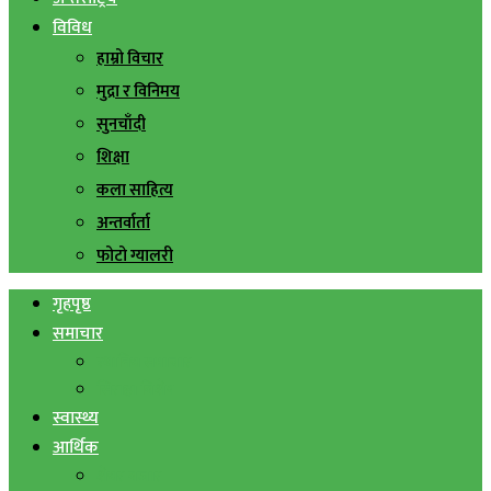
विविध
हाम्रो विचार
मुद्रा र विनिमय
सुनचाँदी
शिक्षा
कला साहित्य
अन्तर्वार्ता
फोटो ग्यालरी
गृहपृष्ठ
समाचार
स्थानिय समाचार
सिराहा बिशेष
स्वास्थ्य
आर्थिक
शेयर बजार