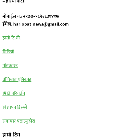
– हरियो पाटी।
मोबाईल नं.:
+९७७-९८५२८३१४१७
ईमेल: hariopatinews@gmail.com
हाम्रो टि.भी.
भिडियो
पोडकास्ट
प्रीतिबाट युनिकोड
मिति परिवर्तन
बिज्ञापन डिस्प्ले
समाचार पठाउनुहोस
हाम्रो टिम