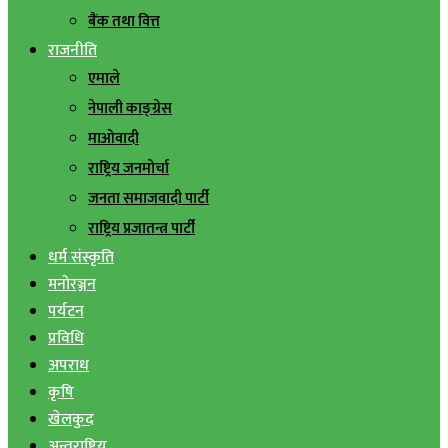
बैंक तथा वित्त
राजनीति
एमाले
नेपाली काङ्ग्रेस
माओवादी
राष्ट्रिय जनमोर्चा
जनता समाजवादी पार्टी
राष्ट्रिय प्रजातन्त्र पार्टी
धर्म संस्कृति
मनोरञ्जन
पर्यटन
प्रविधि
अपराध
कृषि
खेलकुद
अन्तराष्ट्रिय