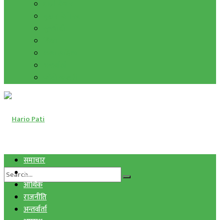
हाम्रो विचार
मुद्रा र विनिमय
सुनचाँदी
शिक्षा
कला साहित्य
अन्तर्वार्ता
फोटो ग्यालरी
समाचार
स्वास्थ्य
आर्थिक
राजनीति
अन्तर्वार्ता