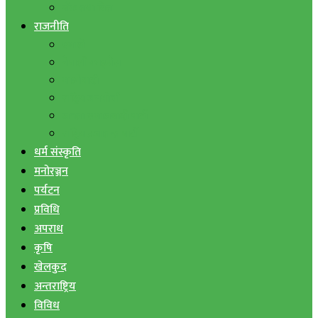
बैंक तथा वित्त
राजनीति
एमाले
नेपाली काङ्ग्रेस
माओवादी
राष्ट्रिय जनमोर्चा
जनता समाजवादी पार्टी
राष्ट्रिय प्रजातन्त्र पार्टी
धर्म संस्कृति
मनोरञ्जन
पर्यटन
प्रविधि
अपराध
कृषि
खेलकुद
अन्तराष्ट्रिय
विविध