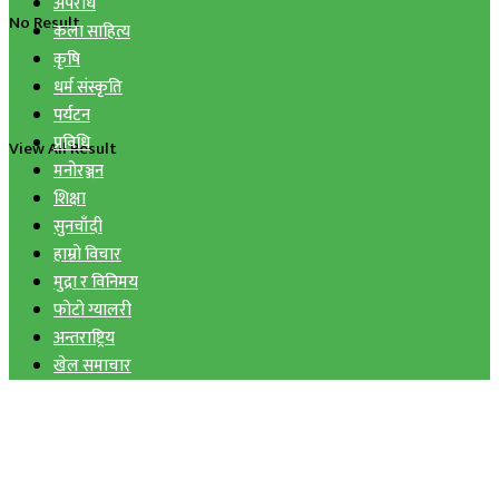
अपराध
No Result
कला साहित्य
कृषि
धर्म संस्कृति
पर्यटन
प्रविधि
View All Result
मनोरञ्जन
शिक्षा
सुनचाँदी
हाम्रो विचार
मुद्रा र विनिमय
फोटो ग्यालरी
अन्तराष्ट्रिय
खेल समाचार