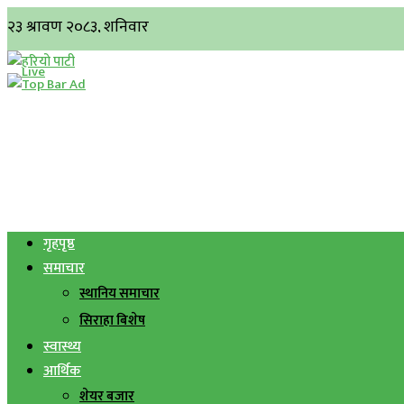
गृहपृष्ठ
समाचार
स्थानिय समाचार
सिराहा बिशेष
स्वास्थ्य
आर्थिक
शेयर बजार