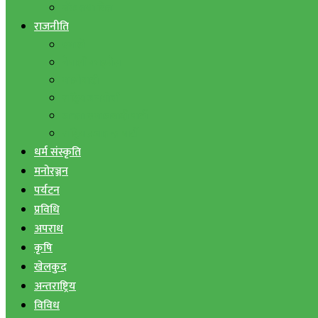
बैंक तथा वित्त
राजनीति
एमाले
नेपाली काङ्ग्रेस
माओवादी
राष्ट्रिय जनमोर्चा
जनता समाजवादी पार्टी
राष्ट्रिय प्रजातन्त्र पार्टी
धर्म संस्कृति
मनोरञ्जन
पर्यटन
प्रविधि
अपराध
कृषि
खेलकुद
अन्तराष्ट्रिय
विविध