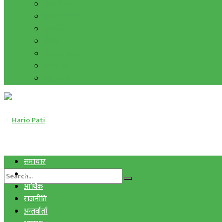
हाम्रो विचार
मुद्रा र विनिमय
सुनचाँदी
शिक्षा
कला साहित्य
अन्तर्वार्ता
फोटो ग्यालरी
समाचार
स्वास्थ्य
आर्थिक
राजनीति
अन्तर्वार्ता