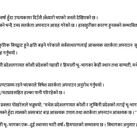
षा हुँदा उपत्यकामा दिउँसै अँध्यारो भएको जस्तो देखिएको छ ।
ने भन्दै उच्च सतर्कता अपनाउन आग्रह गरेको छ । हावाहुरीका कारण हुनसक्ने सम्भाव
लमा प्राकृतिक विपद्बाट हुने क्षति बढ्ने गरेकाले सर्वसाधारणलाई आवश्यक सतर्कता अ
गर्नुभयो ।
ुम्बिनी प्रदेशलगायत कोशी प्रदेशको पहाडी र हिमाली भू–भागका केही स्थान तथा वाग्मती
ीन घण्टासम्म रहने भएकाले विषेश सतर्कता अपनाउन अनुरोध गर्नुभयो ।
र्जन/चट्याङसहित हल्का पानी परिरहेको छ ।
, प्रवक्ता पोखरेलले भन्नुभयो, “मधेस प्रदेशलगायत कोशी र लुम्बिनी प्रदेशको तराई भ
िम रहनसक्ने हुँदा त्यसको असरबाट बच्न आवश्यक उपाय तथा सतर्कता अपनाउन आवश्यक छ ।”
ाली भू–भागका एक–दुई स्थानमा भारी वर्षा÷हिमपातको सम्भावना छ । विभागका अनुसार हाल