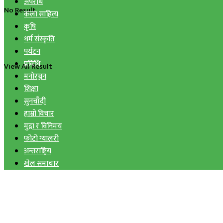
अपराध
No Result
कला साहित्य
कृषि
धर्म संस्कृति
पर्यटन
प्रविधि
View All Result
मनोरञ्जन
शिक्षा
सुनचाँदी
हाम्रो विचार
मुद्रा र विनिमय
फोटो ग्यालरी
अन्तराष्ट्रिय
खेल समाचार