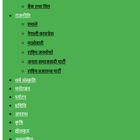
बैंक तथा वित्त
राजनीति
एमाले
नेपाली काङ्ग्रेस
माओवादी
राष्ट्रिय जनमोर्चा
जनता समाजवादी पार्टी
राष्ट्रिय प्रजातन्त्र पार्टी
धर्म संस्कृति
मनोरञ्जन
पर्यटन
प्रविधि
अपराध
कृषि
खेलकुद
अन्तराष्ट्रिय