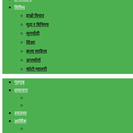
विविध
हाम्रो विचार
मुद्रा र विनिमय
सुनचाँदी
शिक्षा
कला साहित्य
अन्तर्वार्ता
फोटो ग्यालरी
गृहपृष्ठ
समाचार
स्थानिय समाचार
सिराहा बिशेष
स्वास्थ्य
आर्थिक
शेयर बजार