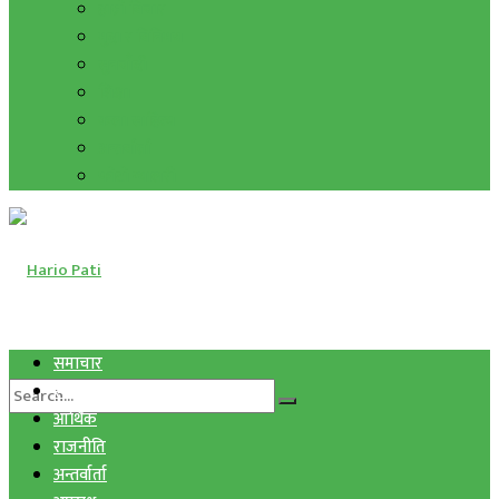
हाम्रो विचार
मुद्रा र विनिमय
सुनचाँदी
शिक्षा
कला साहित्य
अन्तर्वार्ता
फोटो ग्यालरी
समाचार
स्वास्थ्य
आर्थिक
राजनीति
अन्तर्वार्ता