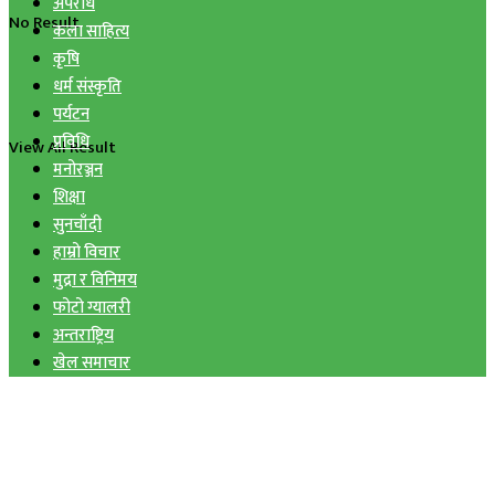
अपराध
No Result
कला साहित्य
कृषि
धर्म संस्कृति
पर्यटन
प्रविधि
View All Result
मनोरञ्जन
शिक्षा
सुनचाँदी
हाम्रो विचार
मुद्रा र विनिमय
फोटो ग्यालरी
अन्तराष्ट्रिय
खेल समाचार