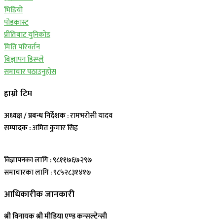
भिडियो
पोडकास्ट
प्रीतिबाट युनिकोड
मिति परिवर्तन
बिज्ञापन डिस्प्ले
समाचार पठाउनुहोस
हाम्रो टिम
अध्यक्ष / प्रबन्ध निर्देशक
: रामभरोसी यादव
सम्पादक :
अमित कुमार सिह
विज्ञापनका लागि : ९८११७६७२९७
समाचारका लागि : ९८५२८३१४१७
आधिकारीक जानकारी
श्री विनायक श्री मीडिया एण्ड कन्सल्टेन्सी