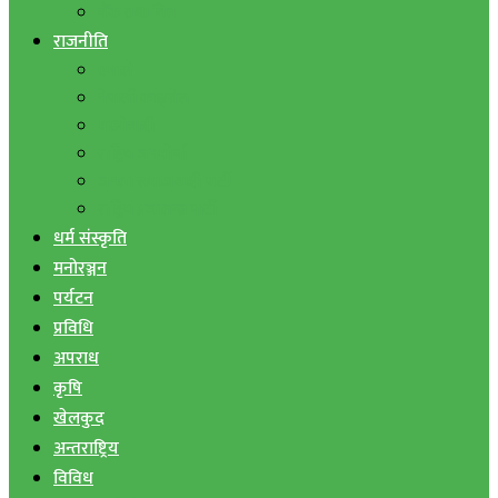
बैंक तथा वित्त
राजनीति
एमाले
नेपाली काङ्ग्रेस
माओवादी
राष्ट्रिय जनमोर्चा
जनता समाजवादी पार्टी
राष्ट्रिय प्रजातन्त्र पार्टी
धर्म संस्कृति
मनोरञ्जन
पर्यटन
प्रविधि
अपराध
कृषि
खेलकुद
अन्तराष्ट्रिय
विविध