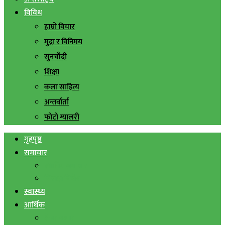
विविध
हाम्रो विचार
मुद्रा र विनिमय
सुनचाँदी
शिक्षा
कला साहित्य
अन्तर्वार्ता
फोटो ग्यालरी
गृहपृष्ठ
समाचार
स्थानिय समाचार
सिराहा बिशेष
स्वास्थ्य
आर्थिक
शेयर बजार