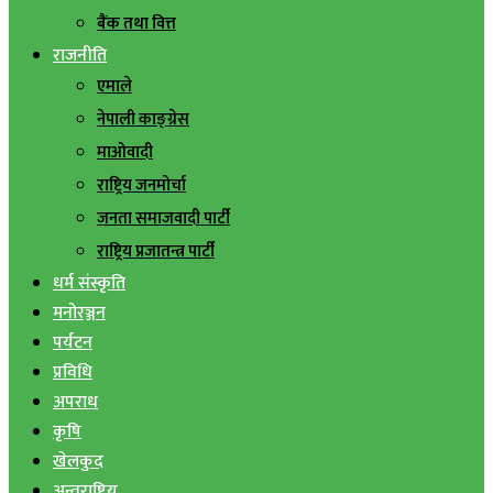
बैंक तथा वित्त
राजनीति
एमाले
नेपाली काङ्ग्रेस
माओवादी
राष्ट्रिय जनमोर्चा
जनता समाजवादी पार्टी
राष्ट्रिय प्रजातन्त्र पार्टी
धर्म संस्कृति
मनोरञ्जन
पर्यटन
प्रविधि
अपराध
कृषि
खेलकुद
अन्तराष्ट्रिय